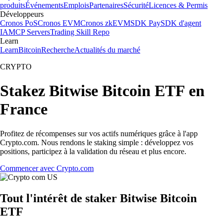
produits
Événements
Emplois
Partenaires
Sécurité
Licences & Permis
Développeurs
Cronos PoS
Cronos EVM
Cronos zkEVM
SDK Pay
SDK d'agent
IA
MCP Servers
Trading Skill Repo
Learn
Learn
Bitcoin
Recherche
Actualités du marché
CRYPTO
Stakez Bitwise Bitcoin ETF en
France
Profitez de récompenses sur vos actifs numériques grâce à l'app
Crypto.com. Nous rendons le staking simple : développez vos
positions, participez à la validation du réseau et plus encore.
Commencer avec Crypto.com
Tout l'intérêt de staker Bitwise Bitcoin
ETF