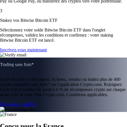
Pay ou Google Pay, ou transférez des cryptos vers votre portefeuille.
3
Stakez vos Bitwise Bitcoin ETF
Sélectionnez votre solde Bitwise Bitcoin ETF dans l'onglet
récompenses, validez les conditions et confirmez : votre staking
Bitwise Bitcoin ETF est lancé.
Inscrivez-vous maintenant
Trading sans frais*
Faites fructifier votre argent. Achetez, vendez ou tradez plus de 400
cryptos tendance sans frais* sur l'application Crypto.com. Rejoignez
Level Up et profitez de jusqu'à 6 % de récompenses crypto sur chaque
achat avec la carte Visa Crypto.com. Conditions applicables.
Rejoindre Level Up
Conçu pour la France