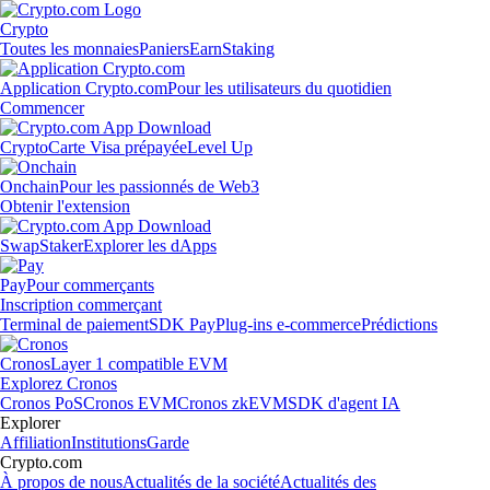
Crypto
Toutes les monnaies
Paniers
Earn
Staking
Application Crypto.com
Pour les utilisateurs du quotidien
Commencer
Crypto
Carte Visa prépayée
Level Up
Onchain
Pour les passionnés de Web3
Obtenir l'extension
Swap
Staker
Explorer les dApps
Pay
Pour commerçants
Inscription commerçant
Terminal de paiement
SDK Pay
Plug-ins e-commerce
Prédictions
Cronos
Layer 1 compatible EVM
Explorez Cronos
Cronos PoS
Cronos EVM
Cronos zkEVM
SDK d'agent IA
Explorer
Affiliation
Institutions
Garde
Crypto.com
À propos de nous
Actualités de la société
Actualités des