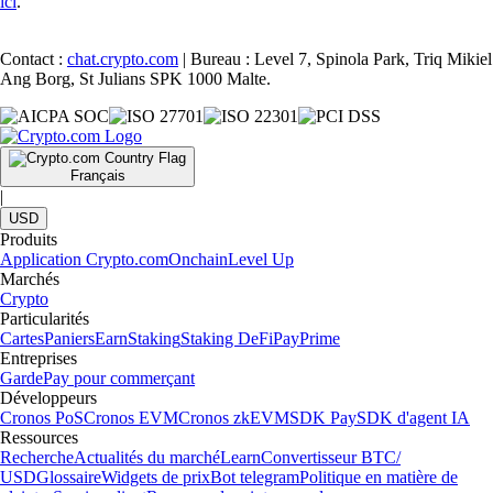
ici
.
Contact :
chat.crypto.com
| Bureau : Level 7, Spinola Park, Triq Mikiel
Ang Borg, St Julians SPK 1000 Malte.
Français
|
USD
Produits
Application Crypto.com
Onchain
Level Up
Marchés
Crypto
Particularités
Cartes
Paniers
Earn
Staking
Staking DeFi
Pay
Prime
Entreprises
Garde
Pay pour commerçant
Développeurs
Cronos PoS
Cronos EVM
Cronos zkEVM
SDK Pay
SDK d'agent IA
Ressources
Recherche
Actualités du marché
Learn
Convertisseur BTC/
USD
Glossaire
Widgets de prix
Bot telegram
Politique en matière de