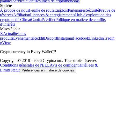
plaintes
Service client
Resumen de criptomonedas
Société
À propos de nous
Feuille de route
Emplois
Partenaires
Sécurité
Preuve de
réserves
Affiliation
Licences & enregistrements
Hub d'exploration des
crypto-actifs
Climat
Capital
Vérifier
Politique en matière de conflits
d’intérêts
Mises à jour
X
Actualités des
produits
Événements
Reddit
Discord
Instagram
Facebook
Linkedin
Tradin
gView
Cryptocurrency in Every Wallet™
Copyright © 2018 - 2026 Crypto.com. Tous droits réservés.
Conditions générales de l'EEE
Avis de confidentialité
Fees &
Limits
Statut
Préférences en matière de cookies