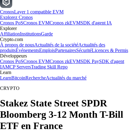
Cronos
Layer 1 compatible EVM
Explorez Cronos
Cronos PoS
Cronos EVM
Cronos zkEVM
SDK d'agent IA
Explorer
Affiliation
Institutions
Garde
Crypto.com
À propos de nous
Actualités de la société
Actualités des
produits
Événements
Emplois
Partenaires
Sécurité
Licences & Permis
Développeurs
Cronos PoS
Cronos EVM
Cronos zkEVM
SDK Pay
SDK d'agent
IA
MCP Servers
Trading Skill Repo
Learn
Learn
Bitcoin
Recherche
Actualités du marché
CRYPTO
Stakez State Street SPDR
Bloomberg 3-12 Month T-Bill
ETF en France