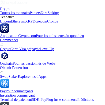
Crypto
Toutes les monnaies
Paniers
Earn
Staking
Tendance
Bitcoin
Ethereum
XRP
Dogecoin
Cronos
Application Crypto.com
Pour les utilisateurs du quotidien
Commencer
Crypto
Carte Visa prépayée
Level Up
Onchain
Pour les passionnés de Web3
Obtenir l'extension
Swap
Staker
Explorer les dApps
Pay
Pour commerçants
Inscription commerçant
Terminal de paiement
SDK Pay
Plug-ins e-commerce
Prédictions