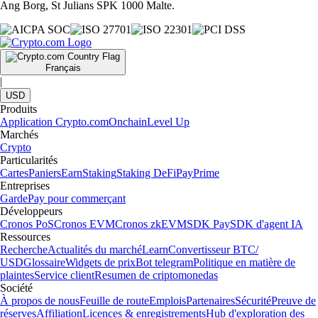
Ang Borg, St Julians SPK 1000 Malte.
Français
|
USD
Produits
Application Crypto.com
Onchain
Level Up
Marchés
Crypto
Particularités
Cartes
Paniers
Earn
Staking
Staking DeFi
Pay
Prime
Entreprises
Garde
Pay pour commerçant
Développeurs
Cronos PoS
Cronos EVM
Cronos zkEVM
SDK Pay
SDK d'agent IA
Ressources
Recherche
Actualités du marché
Learn
Convertisseur BTC/
USD
Glossaire
Widgets de prix
Bot telegram
Politique en matière de
plaintes
Service client
Resumen de criptomonedas
Société
À propos de nous
Feuille de route
Emplois
Partenaires
Sécurité
Preuve de
réserves
Affiliation
Licences & enregistrements
Hub d'exploration des