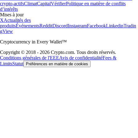
crypto-actifs
Climat
Capital
Vérifier
Politique en matière de conflits
d’intérêts
Mises à jour
X
Actualités des
produits
Événements
Reddit
Discord
Instagram
Facebook
Linkedin
Tradin
gView
Cryptocurrency in Every Wallet™
Copyright © 2018 - 2026 Crypto.com. Tous droits réservés.
Conditions générales de l'EEE
Avis de confidentialité
Fees &
Limits
Statut
Préférences en matière de cookies