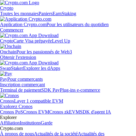
Crypto
Toutes les monnaies
Paniers
Earn
Staking
Application Crypto.com
Pour les utilisateurs du quotidien
Commencer
Crypto
Carte Visa prépayée
Level Up
Onchain
Pour les passionnés de Web3
Obtenir l'extension
Swap
Staker
Explorer les dApps
Pay
Pour commerçants
Inscription commerçant
Terminal de paiement
SDK Pay
Plug-ins e-commerce
Cronos
Layer 1 compatible EVM
Explorez Cronos
Cronos PoS
Cronos EVM
Cronos zkEVM
SDK d'agent IA
Explorer
Affiliation
Institutions
Garde
Crypto.com
À propos de nous
Actualités de la société
Actualités des