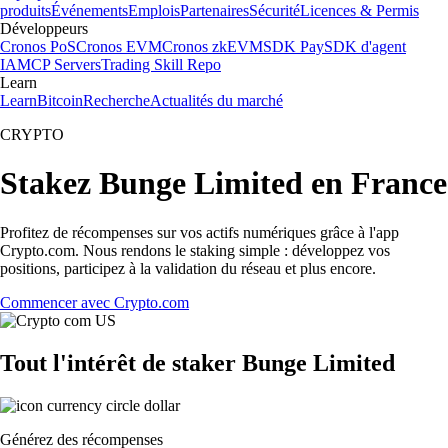
produits
Événements
Emplois
Partenaires
Sécurité
Licences & Permis
Développeurs
Cronos PoS
Cronos EVM
Cronos zkEVM
SDK Pay
SDK d'agent
IA
MCP Servers
Trading Skill Repo
Learn
Learn
Bitcoin
Recherche
Actualités du marché
CRYPTO
Stakez Bunge Limited en France
Profitez de récompenses sur vos actifs numériques grâce à l'app
Crypto.com. Nous rendons le staking simple : développez vos
positions, participez à la validation du réseau et plus encore.
Commencer avec Crypto.com
Tout l'intérêt de staker Bunge Limited
Générez des récompenses