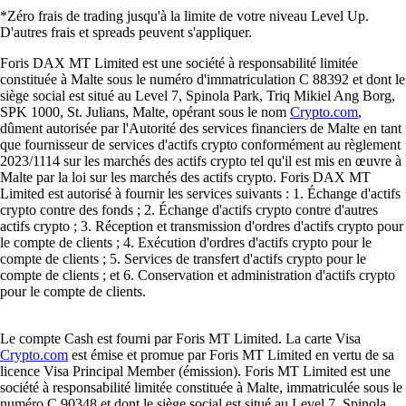
*Zéro frais de trading jusqu'à la limite de votre niveau Level Up.
D'autres frais et spreads peuvent s'appliquer.
Foris DAX MT Limited est une société à responsabilité limitée
constituée à Malte sous le numéro d'immatriculation C 88392 et dont le
siège social est situé au Level 7, Spinola Park, Triq Mikiel Ang Borg,
SPK 1000, St. Julians, Malte, opérant sous le nom
Crypto.com
,
dûment autorisée par l'Autorité des services financiers de Malte en tant
que fournisseur de services d'actifs crypto conformément au règlement
2023/1114 sur les marchés des actifs crypto tel qu'il est mis en œuvre à
Malte par la loi sur les marchés des actifs crypto. Foris DAX MT
Limited est autorisé à fournir les services suivants : 1. Échange d'actifs
crypto contre des fonds ; 2. Échange d'actifs crypto contre d'autres
actifs crypto ; 3. Réception et transmission d'ordres d'actifs crypto pour
le compte de clients ; 4. Exécution d'ordres d'actifs crypto pour le
compte de clients ; 5. Services de transfert d'actifs crypto pour le
compte de clients ; et 6. Conservation et administration d'actifs crypto
pour le compte de clients.
Le compte Cash est fourni par Foris MT Limited. La carte Visa
Crypto.com
est émise et promue par Foris MT Limited en vertu de sa
licence Visa Principal Member (émission). Foris MT Limited est une
société à responsabilité limitée constituée à Malte, immatriculée sous le
numéro C 90348 et dont le siège social est situé au Level 7, Spinola