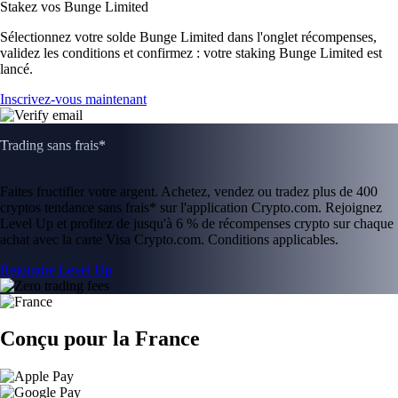
Stakez vos Bunge Limited
Sélectionnez votre solde Bunge Limited dans l'onglet récompenses,
validez les conditions et confirmez : votre staking Bunge Limited est
lancé.
Inscrivez-vous maintenant
Trading sans frais*
Faites fructifier votre argent. Achetez, vendez ou tradez plus de 400
cryptos tendance sans frais* sur l'application Crypto.com. Rejoignez
Level Up et profitez de jusqu'à 6 % de récompenses crypto sur chaque
achat avec la carte Visa Crypto.com. Conditions applicables.
Rejoindre Level Up
Conçu pour la France