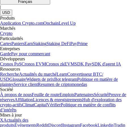
Français
|
USD
Produits
Application Crypto.com
Onchain
Level Up
Marchés
Crypto
Particularités
Cartes
Paniers
Earn
Staking
Staking DeFi
Pay
Prime
Entreprises
Garde
Pay pour commerçant
Développeurs
Cronos PoS
Cronos EVM
Cronos zkEVM
SDK Pay
SDK d'agent IA
Ressources
Recherche
Actualités du marché
Learn
Convertisseur BTC/
USD
Glossaire
Widgets de prix
Bot telegram
Politique en matière de
plaintes
Service client
Resumen de criptomonedas
Société
À propos de nous
Feuille de route
Emplois
Partenaires
Sécurité
Preuve de
réserves
Affiliation
Licences & enregistrements
Hub d'exploration des
crypto-actifs
Climat
Capital
Vérifier
Politique en matière de conflits
d’intérêts
Mises à jour
X
Actualités des
produits
Événements
Reddit
Discord
Instagram
Facebook
Linkedin
Tradin