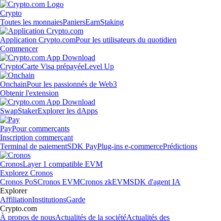
Crypto
Toutes les monnaies
Paniers
Earn
Staking
Application Crypto.com
Pour les utilisateurs du quotidien
Commencer
Crypto
Carte Visa prépayée
Level Up
Onchain
Pour les passionnés de Web3
Obtenir l'extension
Swap
Staker
Explorer les dApps
Pay
Pour commerçants
Inscription commerçant
Terminal de paiement
SDK Pay
Plug-ins e-commerce
Prédictions
Cronos
Layer 1 compatible EVM
Explorez Cronos
Cronos PoS
Cronos EVM
Cronos zkEVM
SDK d'agent IA
Explorer
Affiliation
Institutions
Garde
Crypto.com
À propos de nous
Actualités de la société
Actualités des