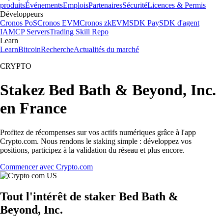
produits
Événements
Emplois
Partenaires
Sécurité
Licences & Permis
Développeurs
Cronos PoS
Cronos EVM
Cronos zkEVM
SDK Pay
SDK d'agent
IA
MCP Servers
Trading Skill Repo
Learn
Learn
Bitcoin
Recherche
Actualités du marché
CRYPTO
Stakez Bed Bath & Beyond, Inc.
en France
Profitez de récompenses sur vos actifs numériques grâce à l'app
Crypto.com. Nous rendons le staking simple : développez vos
positions, participez à la validation du réseau et plus encore.
Commencer avec Crypto.com
Tout l'intérêt de staker Bed Bath &
Beyond, Inc.