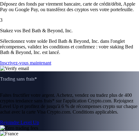
Déposez des fonds par virement bancaire, carte de crédit/débit, Apple
Pay ou Google Pay, ou transférez des cryptos vers votre portefeuille.
3
Stakez vos Bed Bath & Beyond, Inc.
Sélectionnez votre solde Bed Bath & Beyond, Inc. dans l'onglet
récompenses, validez les conditions et confirmez : votre staking Bed
Bath & Beyond, Inc. est lancé.
Inscrivez-vous maintenant
Trading sans frais*
Faites fructifier votre argent. Achetez, vendez ou tradez plus de 400
cryptos tendance sans frais* sur l'application Crypto.com. Rejoignez
Level Up et profitez de jusqu'à 6 % de récompenses crypto sur chaque
achat avec la carte Visa Crypto.com. Conditions applicables.
Rejoindre Level Up