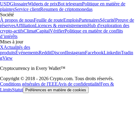
USD
Glossaire
Widgets de prix
Bot telegram
Politique en matière de
plaintes
Service client
Resumen de criptomonedas
Société
À propos de nous
Feuille de route
Emplois
Partenaires
Sécurité
Preuve de
réserves
Affiliation
Licences & enregistrements
Hub d'exploration des
crypto-actifs
Climat
Capital
Vérifier
Politique en matière de conflits
d’intérêts
Mises à jour
X
Actualités des
produits
Événements
Reddit
Discord
Instagram
Facebook
Linkedin
Tradin
gView
Cryptocurrency in Every Wallet™
Copyright © 2018 - 2026 Crypto.com. Tous droits réservés.
Conditions générales de l'EEE
Avis de confidentialité
Fees &
Limits
Statut
Préférences en matière de cookies