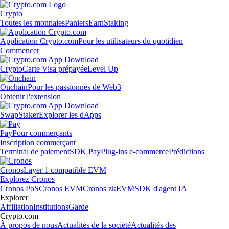
Crypto
Toutes les monnaies
Paniers
Earn
Staking
Application Crypto.com
Pour les utilisateurs du quotidien
Commencer
Crypto
Carte Visa prépayée
Level Up
Onchain
Pour les passionnés de Web3
Obtenir l'extension
Swap
Staker
Explorer les dApps
Pay
Pour commerçants
Inscription commerçant
Terminal de paiement
SDK Pay
Plug-ins e-commerce
Prédictions
Cronos
Layer 1 compatible EVM
Explorez Cronos
Cronos PoS
Cronos EVM
Cronos zkEVM
SDK d'agent IA
Explorer
Affiliation
Institutions
Garde
Crypto.com
À propos de nous
Actualités de la société
Actualités des