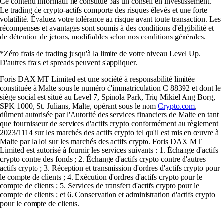
Ce contenu informatif ne constitue pas un conseil en investissement.
Le trading de crypto-actifs comporte des risques élevés et une forte
volatilité. Évaluez votre tolérance au risque avant toute transaction. Les
récompenses et avantages sont soumis à des conditions d'éligibilité et
de détention de jetons, modifiables selon nos conditions générales.
*Zéro frais de trading jusqu'à la limite de votre niveau Level Up.
D'autres frais et spreads peuvent s'appliquer.
Foris DAX MT Limited est une société à responsabilité limitée
constituée à Malte sous le numéro d'immatriculation C 88392 et dont le
siège social est situé au Level 7, Spinola Park, Triq Mikiel Ang Borg,
SPK 1000, St. Julians, Malte, opérant sous le nom
Crypto.com
,
dûment autorisée par l'Autorité des services financiers de Malte en tant
que fournisseur de services d'actifs crypto conformément au règlement
2023/1114 sur les marchés des actifs crypto tel qu'il est mis en œuvre à
Malte par la loi sur les marchés des actifs crypto. Foris DAX MT
Limited est autorisé à fournir les services suivants : 1. Échange d'actifs
crypto contre des fonds ; 2. Échange d'actifs crypto contre d'autres
actifs crypto ; 3. Réception et transmission d'ordres d'actifs crypto pour
le compte de clients ; 4. Exécution d'ordres d'actifs crypto pour le
compte de clients ; 5. Services de transfert d'actifs crypto pour le
compte de clients ; et 6. Conservation et administration d'actifs crypto
pour le compte de clients.