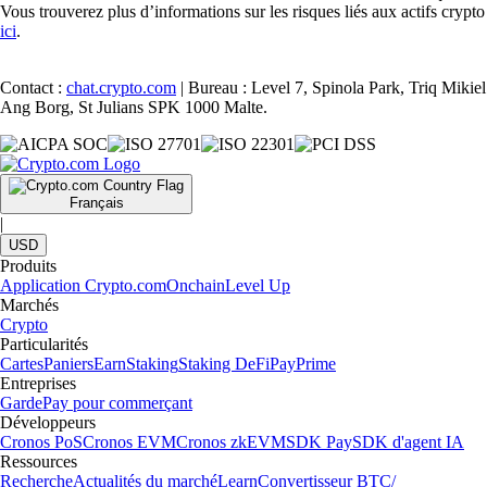
Vous trouverez plus d’informations sur les risques liés aux actifs crypto
ici
.
Contact :
chat.crypto.com
| Bureau : Level 7, Spinola Park, Triq Mikiel
Ang Borg, St Julians SPK 1000 Malte.
Français
|
USD
Produits
Application Crypto.com
Onchain
Level Up
Marchés
Crypto
Particularités
Cartes
Paniers
Earn
Staking
Staking DeFi
Pay
Prime
Entreprises
Garde
Pay pour commerçant
Développeurs
Cronos PoS
Cronos EVM
Cronos zkEVM
SDK Pay
SDK d'agent IA
Ressources
Recherche
Actualités du marché
Learn
Convertisseur BTC/