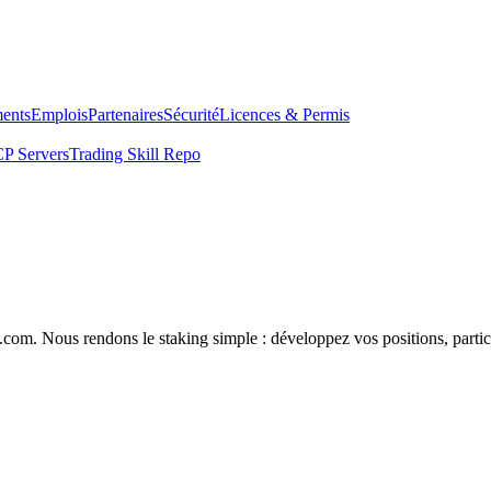
ents
Emplois
Partenaires
Sécurité
Licences & Permis
P Servers
Trading Skill Repo
com. Nous rendons le staking simple : développez vos positions, partici