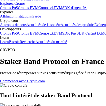
Explorez Cronos
Cronos PoS
Cronos EVM
Cronos zkEVM
SDK d'agent IA
Explorer
Affiliation
Institutions
Garde
Crypto.com
À propos de nous
Actualités de la société
Actualités des produits
Événem
Développeurs
Cronos PoS
Cronos EVM
Cronos zkEVM
SDK Pay
SDK d'agent IA
MC
Learn
Learn
Bitcoin
Recherche
Actualités du marché
CRYPTO
Stakez Band Protocol en France
Profitez de récompenses sur vos actifs numériques grâce à l'app Crypto.
Commencer avec Crypto.com
Tout l'intérêt de staker Band Protocol