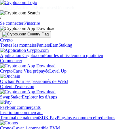
Marchés
Particuliers
Entreprises
Découvrir
/
Se connecter
S'inscrire
Crypto
Toutes les monnaies
Paniers
Earn
Staking
Application Crypto.com
Pour les utilisateurs du quotidien
Commencer
Crypto
Carte Visa prépayée
Level Up
Onchain
Pour les passionnés de Web3
Obtenir l'extension
Swap
Staker
Explorer les dApps
Pay
Pour commerçants
Inscription commerçant
Terminal de paiement
SDK Pay
Plug-ins e-commerce
Prédictions
Cronos
Layer 1 compatible EVM