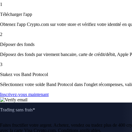
1
Télécharger l'app
Obtenez l'app Crypto.com sur votre store et vérifiez votre identité en 
2
Déposer des fonds
Déposez des fonds par virement bancaire, carte de crédit/débit, Apple P
3
Stakez vos Band Protocol
Sélectionnez votre solde Band Protocol dans l'onglet récompenses, valid
Inscrivez-vous maintenant
Trading sans frais*
Faites fructifier votre argent. Achetez, vendez ou tradez plus de 400 c
avec la carte Visa Crypto.com. Conditions applicables.