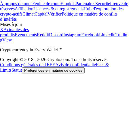
À propos de nous
Feuille de route
Emplois
Partenaires
Sécurité
Preuve de
réserves
Affiliation
Licences & enregistrements
Hub d'exploration des
crypto-actifs
Climat
Capital
Vérifier
Politique en matière de conflits
d’intérêts
Mises à jour
X
Actualités des
produits
Événements
Reddit
Discord
Instagram
Facebook
Linkedin
Tradin
gView
Cryptocurrency in Every Wallet™
Copyright © 2018 - 2026 Crypto.com. Tous droits réservés.
Conditions générales de l'EEE
Avis de confidentialité
Fees &
Limits
Statut
Préférences en matière de cookies