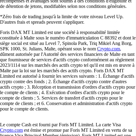
récompenses et avantages sont soumis à des conditions d'éligibilité et
de détention de jetons, modifiables selon nos conditions générales.
*Zéro frais de trading jusqu'à la limite de votre niveau Level Up.
D'autres frais et spreads peuvent s'appliquer.
Foris DAX MT Limited est une société à responsabilité limitée
constituée à Malte sous le numéro d'immatriculation C 88392 et dont le
siège social est situé au Level 7, Spinola Park, Triq Mikiel Ang Borg,
SPK 1000, St. Julians, Malte, opérant sous le nom
Crypto.com
,
dûment autorisée par l'Autorité des services financiers de Malte en tant
que fournisseur de services d'actifs crypto conformément au règlement
2023/1114 sur les marchés des actifs crypto tel qu'il est mis en œuvre à
Malte par la loi sur les marchés des actifs crypto. Foris DAX MT
Limited est autorisé à fournir les services suivants : 1. Échange d'actifs
crypto contre des fonds ; 2. Échange d'actifs crypto contre d'autres
actifs crypto ; 3. Réception et transmission d'ordres d'actifs crypto pour
le compte de clients ; 4. Exécution d'ordres d'actifs crypto pour le
compte de clients ; 5. Services de transfert d'actifs crypto pour le
compte de clients ; et 6. Conservation et administration d'actifs crypto
pour le compte de clients.
Le compte Cash est fourni par Foris MT Limited. La carte Visa
Crypto.com
est émise et promue par Foris MT Limited en vertu de sa
licence Visa Principal Member (émission). Foris MT Limited est une