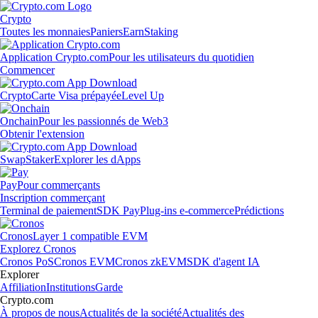
Crypto
Toutes les monnaies
Paniers
Earn
Staking
Application Crypto.com
Pour les utilisateurs du quotidien
Commencer
Crypto
Carte Visa prépayée
Level Up
Onchain
Pour les passionnés de Web3
Obtenir l'extension
Swap
Staker
Explorer les dApps
Pay
Pour commerçants
Inscription commerçant
Terminal de paiement
SDK Pay
Plug-ins e-commerce
Prédictions
Cronos
Layer 1 compatible EVM
Explorez Cronos
Cronos PoS
Cronos EVM
Cronos zkEVM
SDK d'agent IA
Explorer
Affiliation
Institutions
Garde
Crypto.com
À propos de nous
Actualités de la société
Actualités des