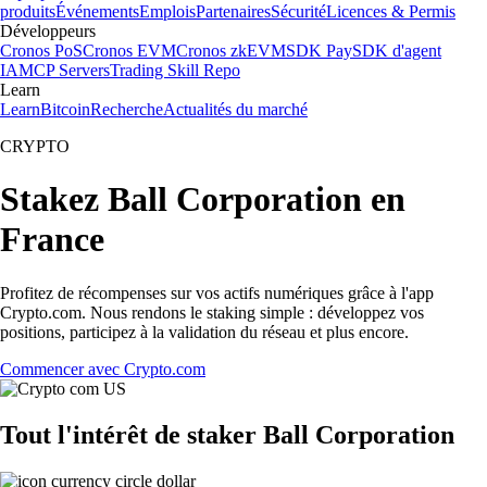
produits
Événements
Emplois
Partenaires
Sécurité
Licences & Permis
Développeurs
Cronos PoS
Cronos EVM
Cronos zkEVM
SDK Pay
SDK d'agent
IA
MCP Servers
Trading Skill Repo
Learn
Learn
Bitcoin
Recherche
Actualités du marché
CRYPTO
Stakez Ball Corporation en
France
Profitez de récompenses sur vos actifs numériques grâce à l'app
Crypto.com. Nous rendons le staking simple : développez vos
positions, participez à la validation du réseau et plus encore.
Commencer avec Crypto.com
Tout l'intérêt de staker Ball Corporation