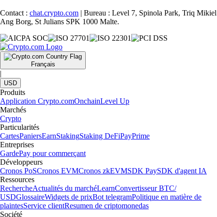
Contact :
chat.crypto.com
| Bureau : Level 7, Spinola Park, Triq Mikiel
Ang Borg, St Julians SPK 1000 Malte.
Français
|
USD
Produits
Application Crypto.com
Onchain
Level Up
Marchés
Crypto
Particularités
Cartes
Paniers
Earn
Staking
Staking DeFi
Pay
Prime
Entreprises
Garde
Pay pour commerçant
Développeurs
Cronos PoS
Cronos EVM
Cronos zkEVM
SDK Pay
SDK d'agent IA
Ressources
Recherche
Actualités du marché
Learn
Convertisseur BTC/
USD
Glossaire
Widgets de prix
Bot telegram
Politique en matière de
plaintes
Service client
Resumen de criptomonedas
Société