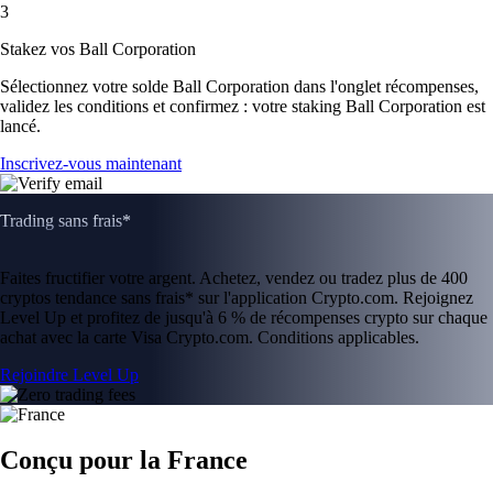
3
Stakez vos Ball Corporation
Sélectionnez votre solde Ball Corporation dans l'onglet récompenses,
validez les conditions et confirmez : votre staking Ball Corporation est
lancé.
Inscrivez-vous maintenant
Trading sans frais*
Faites fructifier votre argent. Achetez, vendez ou tradez plus de 400
cryptos tendance sans frais* sur l'application Crypto.com. Rejoignez
Level Up et profitez de jusqu'à 6 % de récompenses crypto sur chaque
achat avec la carte Visa Crypto.com. Conditions applicables.
Rejoindre Level Up
Conçu pour la France