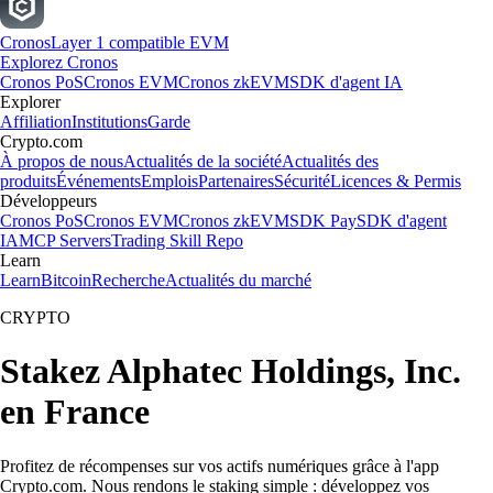
Cronos
Layer 1 compatible EVM
Explorez Cronos
Cronos PoS
Cronos EVM
Cronos zkEVM
SDK d'agent IA
Explorer
Affiliation
Institutions
Garde
Crypto.com
À propos de nous
Actualités de la société
Actualités des
produits
Événements
Emplois
Partenaires
Sécurité
Licences & Permis
Développeurs
Cronos PoS
Cronos EVM
Cronos zkEVM
SDK Pay
SDK d'agent
IA
MCP Servers
Trading Skill Repo
Learn
Learn
Bitcoin
Recherche
Actualités du marché
CRYPTO
Stakez Alphatec Holdings, Inc.
en France
Profitez de récompenses sur vos actifs numériques grâce à l'app
Crypto.com. Nous rendons le staking simple : développez vos