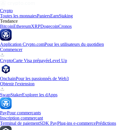
Crypto
Toutes les monnaies
Paniers
Earn
Staking
Tendance
Bitcoin
Ethereum
XRP
Dogecoin
Cronos
Application Crypto.com
Pour les utilisateurs du quotidien
Commencer
Crypto
Carte Visa prépayée
Level Up
Onchain
Pour les passionnés de Web3
Obtenir l'extension
Swap
Staker
Explorer les dApps
Pay
Pour commerçants
Inscription commerçant
Terminal de paiement
SDK Pay
Plug-ins e-commerce
Prédictions