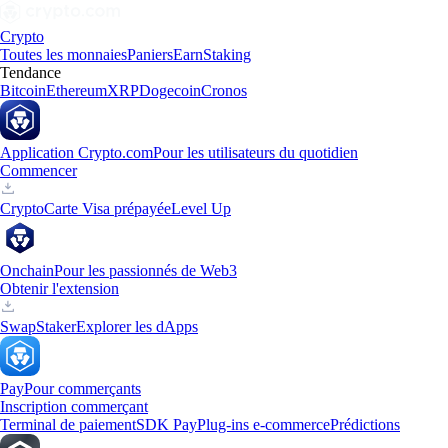
Crypto
Toutes les monnaies
Paniers
Earn
Staking
Tendance
Bitcoin
Ethereum
XRP
Dogecoin
Cronos
Application Crypto.com
Pour les utilisateurs du quotidien
Commencer
Crypto
Carte Visa prépayée
Level Up
Onchain
Pour les passionnés de Web3
Obtenir l'extension
Swap
Staker
Explorer les dApps
Pay
Pour commerçants
Inscription commerçant
Terminal de paiement
SDK Pay
Plug-ins e-commerce
Prédictions