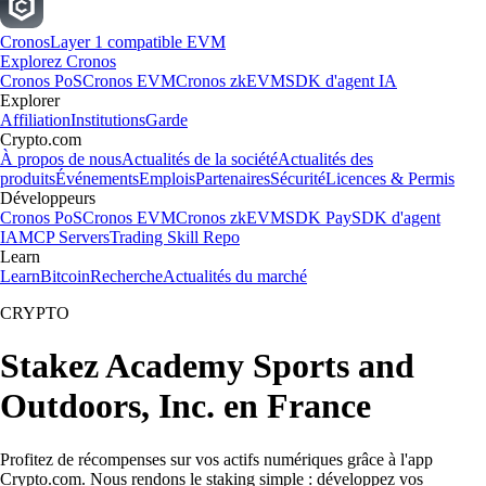
Cronos
Layer 1 compatible EVM
Explorez Cronos
Cronos PoS
Cronos EVM
Cronos zkEVM
SDK d'agent IA
Explorer
Affiliation
Institutions
Garde
Crypto.com
À propos de nous
Actualités de la société
Actualités des
produits
Événements
Emplois
Partenaires
Sécurité
Licences & Permis
Développeurs
Cronos PoS
Cronos EVM
Cronos zkEVM
SDK Pay
SDK d'agent
IA
MCP Servers
Trading Skill Repo
Learn
Learn
Bitcoin
Recherche
Actualités du marché
CRYPTO
Stakez Academy Sports and
Outdoors, Inc. en France
Profitez de récompenses sur vos actifs numériques grâce à l'app
Crypto.com. Nous rendons le staking simple : développez vos