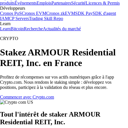
produits
Événements
Emplois
Partenaires
Sécurité
Licences & Permis
Développeurs
Cronos PoS
Cronos EVM
Cronos zkEVM
SDK Pay
SDK d'agent
IA
MCP Servers
Trading Skill Repo
Learn
Learn
Bitcoin
Recherche
Actualités du marché
CRYPTO
Stakez ARMOUR Residential
REIT, Inc. en France
Profitez de récompenses sur vos actifs numériques grâce à l'app
Crypto.com. Nous rendons le staking simple : développez vos
positions, participez à la validation du réseau et plus encore.
Commencer avec Crypto.com
Tout l'intérêt de staker ARMOUR
Residential REIT, Inc.