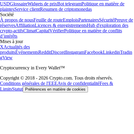
USD
Glossaire
Widgets de prix
Bot telegram
Politique en matière de
plaintes
Service client
Resumen de criptomonedas
Société
À propos de nous
Feuille de route
Emplois
Partenaires
Sécurité
Preuve de
réserves
Affiliation
Licences & enregistrements
Hub d'exploration des
crypto-actifs
Climat
Capital
Vérifier
Politique en matière de conflits
d’intérêts
Mises à jour
X
Actualités des
produits
Événements
Reddit
Discord
Instagram
Facebook
Linkedin
Tradin
gView
Cryptocurrency in Every Wallet™
Copyright © 2018 - 2026 Crypto.com. Tous droits réservés.
Conditions générales de l'EEE
Avis de confidentialité
Fees &
Limits
Statut
Préférences en matière de cookies