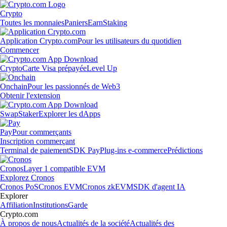
Crypto
Toutes les monnaies
Paniers
Earn
Staking
Application Crypto.com
Pour les utilisateurs du quotidien
Commencer
Crypto
Carte Visa prépayée
Level Up
Onchain
Pour les passionnés de Web3
Obtenir l'extension
Swap
Staker
Explorer les dApps
Pay
Pour commerçants
Inscription commerçant
Terminal de paiement
SDK Pay
Plug-ins e-commerce
Prédictions
Cronos
Layer 1 compatible EVM
Explorez Cronos
Cronos PoS
Cronos EVM
Cronos zkEVM
SDK d'agent IA
Explorer
Affiliation
Institutions
Garde
Crypto.com
À propos de nous
Actualités de la société
Actualités des