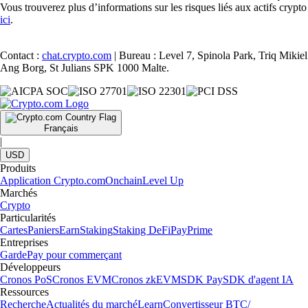
Vous trouverez plus d’informations sur les risques liés aux actifs crypto
ici
.
Contact :
chat.crypto.com
| Bureau : Level 7, Spinola Park, Triq Mikiel
Ang Borg, St Julians SPK 1000 Malte.
Français
|
USD
Produits
Application Crypto.com
Onchain
Level Up
Marchés
Crypto
Particularités
Cartes
Paniers
Earn
Staking
Staking DeFi
Pay
Prime
Entreprises
Garde
Pay pour commerçant
Développeurs
Cronos PoS
Cronos EVM
Cronos zkEVM
SDK Pay
SDK d'agent IA
Ressources
Recherche
Actualités du marché
Learn
Convertisseur BTC/