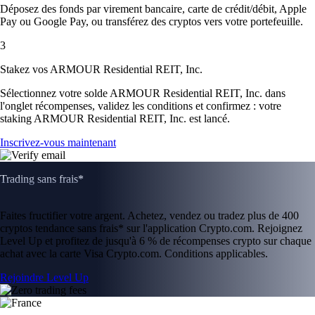
Déposez des fonds par virement bancaire, carte de crédit/débit, Apple
Pay ou Google Pay, ou transférez des cryptos vers votre portefeuille.
3
Stakez vos ARMOUR Residential REIT, Inc.
Sélectionnez votre solde ARMOUR Residential REIT, Inc. dans
l'onglet récompenses, validez les conditions et confirmez : votre
staking ARMOUR Residential REIT, Inc. est lancé.
Inscrivez-vous maintenant
Trading sans frais*
Faites fructifier votre argent. Achetez, vendez ou tradez plus de 400
cryptos tendance sans frais* sur l'application Crypto.com. Rejoignez
Level Up et profitez de jusqu'à 6 % de récompenses crypto sur chaque
achat avec la carte Visa Crypto.com. Conditions applicables.
Rejoindre Level Up