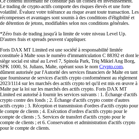
Ce contenu informatif ne constitue pas un conseil en investissement.
Le trading de crypto-actifs comporte des risques élevés et une forte
volatilité. Évaluez votre tolérance au risque avant toute transaction. Les
récompenses et avantages sont soumis à des conditions d'éligibilité et
de détention de jetons, modifiables selon nos conditions générales.
*Zéro frais de trading jusqu'à la limite de votre niveau Level Up.
D'autres frais et spreads peuvent s'appliquer.
Foris DAX MT Limited est une société à responsabilité limitée
constituée à Malte sous le numéro d'immatriculation C 88392 et dont le
siège social est situé au Level 7, Spinola Park, Triq Mikiel Ang Borg,
SPK 1000, St. Julians, Malte, opérant sous le nom
Crypto.com
,
dûment autorisée par l'Autorité des services financiers de Malte en tant
que fournisseur de services d'actifs crypto conformément au règlement
2023/1114 sur les marchés des actifs crypto tel qu'il est mis en œuvre à
Malte par la loi sur les marchés des actifs crypto. Foris DAX MT
Limited est autorisé à fournir les services suivants : 1. Échange d'actifs
crypto contre des fonds ; 2. Échange d'actifs crypto contre d'autres
actifs crypto ; 3. Réception et transmission d'ordres d'actifs crypto pour
le compte de clients ; 4. Exécution d'ordres d'actifs crypto pour le
compte de clients ; 5. Services de transfert d'actifs crypto pour le
compte de clients ; et 6. Conservation et administration d'actifs crypto
pour le compte de clients.