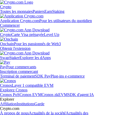
Crypto
Toutes les monnaies
Paniers
Earn
Staking
Application Crypto.com
Pour les utilisateurs du quotidien
Commencer
Crypto
Carte Visa prépayée
Level Up
Onchain
Pour les passionnés de Web3
Obtenir l'extension
Swap
Staker
Explorer les dApps
Pay
Pour commerçants
Inscription commerçant
Terminal de paiement
SDK Pay
Plug-ins e-commerce
Cronos
Layer 1 compatible EVM
Explorez Cronos
Cronos PoS
Cronos EVM
Cronos zkEVM
SDK d'agent IA
Explorer
Affiliation
Institutions
Garde
Crypto.com
À propos de nous
Actualités de la société
Actualités des