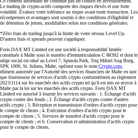
Ce contenu informatif ne constitue pas un conseil en investissement.
Le trading de crypto-actifs comporte des risques élevés et une forte
volatilité. Évaluez votre tolérance au risque avant toute transaction. Les
récompenses et avantages sont soumis à des conditions d'éligibilité et
de détention de jetons, modifiables selon nos conditions générales.
*Zéro frais de trading jusqu'à la limite de votre niveau Level Up.
D'autres frais et spreads peuvent s'appliquer.
Foris DAX MT Limited est une société à responsabilité limitée
constituée à Malte sous le numéro d'immatriculation C 88392 et dont le
siège social est situé au Level 7, Spinola Park, Triq Mikiel Ang Borg,
SPK 1000, St. Julians, Malte, opérant sous le nom
Crypto.com
,
dûment autorisée par l'Autorité des services financiers de Malte en tant
que fournisseur de services d'actifs crypto conformément au règlement
2023/1114 sur les marchés des actifs crypto tel qu'il est mis en œuvre à
Malte par la loi sur les marchés des actifs crypto. Foris DAX MT
Limited est autorisé à fournir les services suivants : 1. Échange d'actifs
crypto contre des fonds ; 2. Échange d'actifs crypto contre d'autres
actifs crypto ; 3. Réception et transmission d'ordres d'actifs crypto pour
le compte de clients ; 4. Exécution d'ordres d'actifs crypto pour le
compte de clients ; 5. Services de transfert d'actifs crypto pour le
compte de clients ; et 6. Conservation et administration d'actifs crypto
pour le compte de clients.