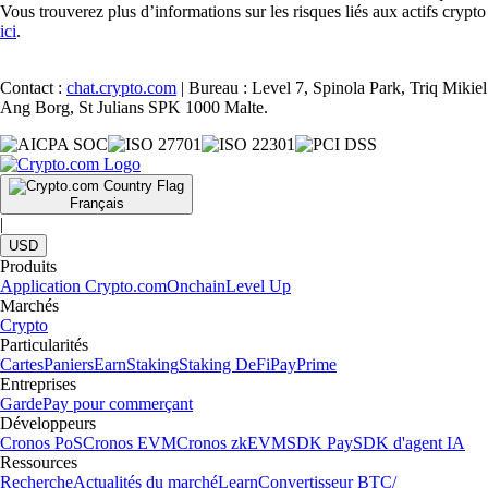
Vous trouverez plus d’informations sur les risques liés aux actifs crypto
ici
.
Contact :
chat.crypto.com
| Bureau : Level 7, Spinola Park, Triq Mikiel
Ang Borg, St Julians SPK 1000 Malte.
Français
|
USD
Produits
Application Crypto.com
Onchain
Level Up
Marchés
Crypto
Particularités
Cartes
Paniers
Earn
Staking
Staking DeFi
Pay
Prime
Entreprises
Garde
Pay pour commerçant
Développeurs
Cronos PoS
Cronos EVM
Cronos zkEVM
SDK Pay
SDK d'agent IA
Ressources
Recherche
Actualités du marché
Learn
Convertisseur BTC/