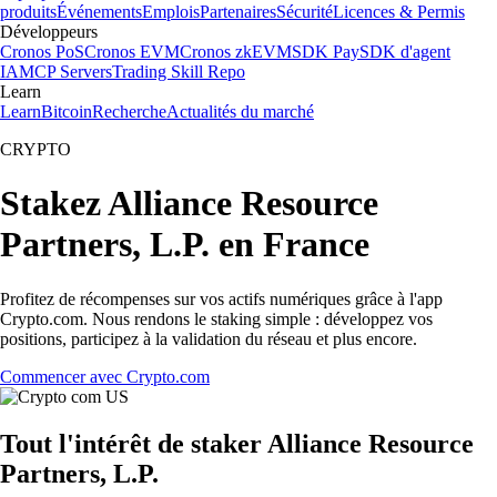
produits
Événements
Emplois
Partenaires
Sécurité
Licences & Permis
Développeurs
Cronos PoS
Cronos EVM
Cronos zkEVM
SDK Pay
SDK d'agent
IA
MCP Servers
Trading Skill Repo
Learn
Learn
Bitcoin
Recherche
Actualités du marché
CRYPTO
Stakez Alliance Resource
Partners, L.P. en France
Profitez de récompenses sur vos actifs numériques grâce à l'app
Crypto.com. Nous rendons le staking simple : développez vos
positions, participez à la validation du réseau et plus encore.
Commencer avec Crypto.com
Tout l'intérêt de staker Alliance Resource
Partners, L.P.