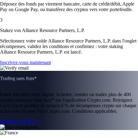
Déposez des fonds par virement bancaire, carte de crédit/débit, Apple
Pay ou Google Pay, ou transférez des cryptos vers votre portefeuille.
3
Stakez vos Alliance Resource Partners, L.P.
Sélectionnez votre solde Alliance Resource Partners, L.P. dans l'onglet
récompenses, validez les conditions et confirmez : votre staking
Alliance Resource Partners, L.P. est lancé.
Inscrivez-vous maintenant
Trading sans frais*
Faites fructifier votre argent. Achetez, vendez ou tradez plus de 400
cryptos tendance sans frais* sur l'application Crypto.com. Rejoignez
Level Up et profitez de jusqu'à 6 % de récompenses crypto sur chaque
achat avec la carte Visa Crypto.com. Conditions applicables.
Rejoindre Level Up