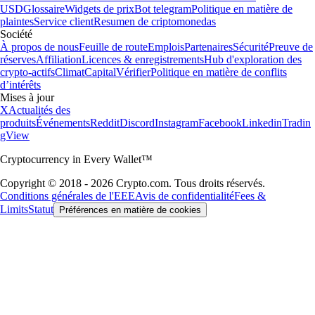
USD
Glossaire
Widgets de prix
Bot telegram
Politique en matière de
plaintes
Service client
Resumen de criptomonedas
Société
À propos de nous
Feuille de route
Emplois
Partenaires
Sécurité
Preuve de
réserves
Affiliation
Licences & enregistrements
Hub d'exploration des
crypto-actifs
Climat
Capital
Vérifier
Politique en matière de conflits
d’intérêts
Mises à jour
X
Actualités des
produits
Événements
Reddit
Discord
Instagram
Facebook
Linkedin
Tradin
gView
Cryptocurrency in Every Wallet™
Copyright © 2018 - 2026 Crypto.com. Tous droits réservés.
Conditions générales de l'EEE
Avis de confidentialité
Fees &
Limits
Statut
Préférences en matière de cookies