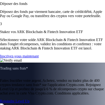
Déposer des fonds
Déposez des fonds par virement bancaire, carte de crédit/débit, Apple
Pay ou Google Pay, ou transférez des cryptos vers votre portefeuille.
3
Stakez vos ARK Blockchain & Fintech Innovation ETF
Sélectionnez votre solde ARK Blockchain & Fintech Innovation ETF
dans l'onglet récompenses, validez les conditions et confirmez : votre
staking ARK Blockchain & Fintech Innovation ETF est lancé.
Inscrivez-vous maintenant
Trading sans frais*
Faites fructifier votre argent. Achetez, vendez ou tradez plus de 400
cryptos tendance sans frais* sur l'application Crypto.com. Rejoignez
Level Up et profitez de jusqu'à 6 % de récompenses crypto sur chaque
achat avec la carte Visa Crypto.com. Conditions applicables.
Rejoindre Level Up