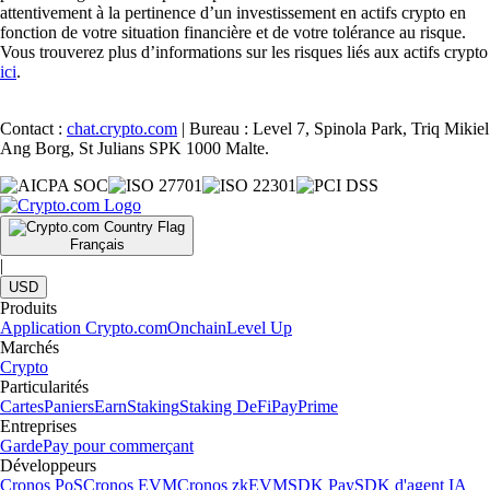
attentivement à la pertinence d’un investissement en actifs crypto en
fonction de votre situation financière et de votre tolérance au risque.
Vous trouverez plus d’informations sur les risques liés aux actifs crypto
ici
.
Contact :
chat.crypto.com
| Bureau : Level 7, Spinola Park, Triq Mikiel
Ang Borg, St Julians SPK 1000 Malte.
Français
|
USD
Produits
Application Crypto.com
Onchain
Level Up
Marchés
Crypto
Particularités
Cartes
Paniers
Earn
Staking
Staking DeFi
Pay
Prime
Entreprises
Garde
Pay pour commerçant
Développeurs
Cronos PoS
Cronos EVM
Cronos zkEVM
SDK Pay
SDK d'agent IA