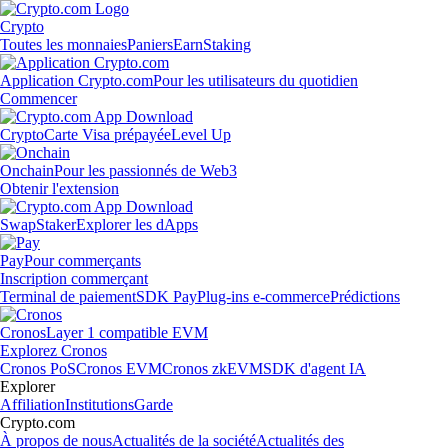
Crypto
Toutes les monnaies
Paniers
Earn
Staking
Application Crypto.com
Pour les utilisateurs du quotidien
Commencer
Crypto
Carte Visa prépayée
Level Up
Onchain
Pour les passionnés de Web3
Obtenir l'extension
Swap
Staker
Explorer les dApps
Pay
Pour commerçants
Inscription commerçant
Terminal de paiement
SDK Pay
Plug-ins e-commerce
Prédictions
Cronos
Layer 1 compatible EVM
Explorez Cronos
Cronos PoS
Cronos EVM
Cronos zkEVM
SDK d'agent IA
Explorer
Affiliation
Institutions
Garde
Crypto.com
À propos de nous
Actualités de la société
Actualités des