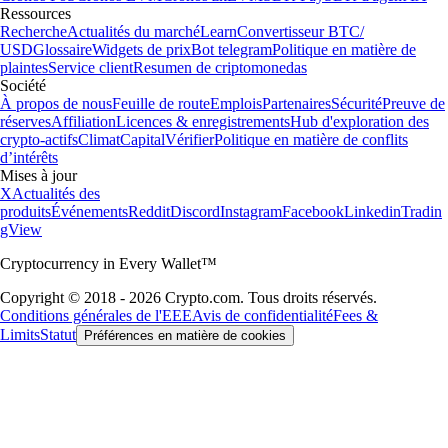
Ressources
Recherche
Actualités du marché
Learn
Convertisseur BTC/
USD
Glossaire
Widgets de prix
Bot telegram
Politique en matière de
plaintes
Service client
Resumen de criptomonedas
Société
À propos de nous
Feuille de route
Emplois
Partenaires
Sécurité
Preuve de
réserves
Affiliation
Licences & enregistrements
Hub d'exploration des
crypto-actifs
Climat
Capital
Vérifier
Politique en matière de conflits
d’intérêts
Mises à jour
X
Actualités des
produits
Événements
Reddit
Discord
Instagram
Facebook
Linkedin
Tradin
gView
Cryptocurrency in Every Wallet™
Copyright © 2018 - 2026 Crypto.com. Tous droits réservés.
Conditions générales de l'EEE
Avis de confidentialité
Fees &
Limits
Statut
Préférences en matière de cookies