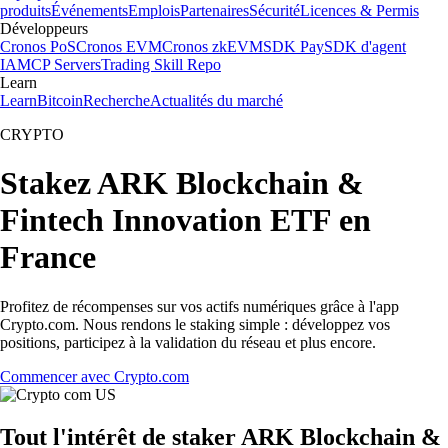
produits
Événements
Emplois
Partenaires
Sécurité
Licences & Permis
Développeurs
Cronos PoS
Cronos EVM
Cronos zkEVM
SDK Pay
SDK d'agent
IA
MCP Servers
Trading Skill Repo
Learn
Learn
Bitcoin
Recherche
Actualités du marché
CRYPTO
Stakez ARK Blockchain &
Fintech Innovation ETF en
France
Profitez de récompenses sur vos actifs numériques grâce à l'app
Crypto.com. Nous rendons le staking simple : développez vos
positions, participez à la validation du réseau et plus encore.
Commencer avec Crypto.com
Tout l'intérêt de staker ARK Blockchain &