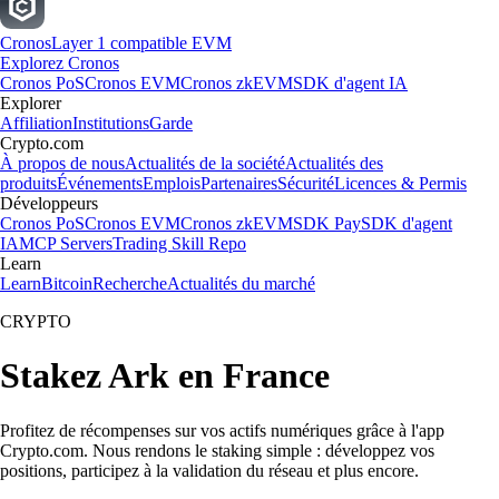
Cronos
Layer 1 compatible EVM
Explorez Cronos
Cronos PoS
Cronos EVM
Cronos zkEVM
SDK d'agent IA
Explorer
Affiliation
Institutions
Garde
Crypto.com
À propos de nous
Actualités de la société
Actualités des
produits
Événements
Emplois
Partenaires
Sécurité
Licences & Permis
Développeurs
Cronos PoS
Cronos EVM
Cronos zkEVM
SDK Pay
SDK d'agent
IA
MCP Servers
Trading Skill Repo
Learn
Learn
Bitcoin
Recherche
Actualités du marché
CRYPTO
Stakez Ark en France
Profitez de récompenses sur vos actifs numériques grâce à l'app
Crypto.com. Nous rendons le staking simple : développez vos
positions, participez à la validation du réseau et plus encore.