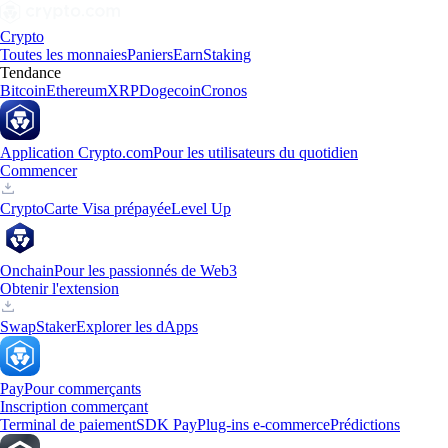
Crypto
Toutes les monnaies
Paniers
Earn
Staking
Tendance
Bitcoin
Ethereum
XRP
Dogecoin
Cronos
Application Crypto.com
Pour les utilisateurs du quotidien
Commencer
Crypto
Carte Visa prépayée
Level Up
Onchain
Pour les passionnés de Web3
Obtenir l'extension
Swap
Staker
Explorer les dApps
Pay
Pour commerçants
Inscription commerçant
Terminal de paiement
SDK Pay
Plug-ins e-commerce
Prédictions