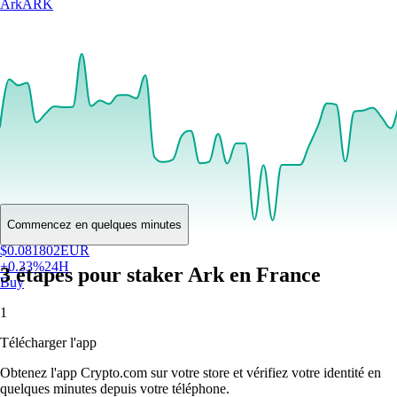
Ark
ARK
Commencez en quelques minutes
$
0.081802
EUR
+
0.33
%
24H
3 étapes pour staker Ark en France
Buy
1
Télécharger l'app
Obtenez l'app Crypto.com sur votre store et vérifiez votre identité en
quelques minutes depuis votre téléphone.