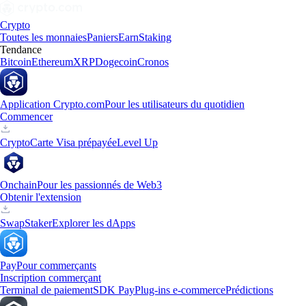
Crypto
Toutes les monnaies
Paniers
Earn
Staking
Tendance
Bitcoin
Ethereum
XRP
Dogecoin
Cronos
Application Crypto.com
Pour les utilisateurs du quotidien
Commencer
Crypto
Carte Visa prépayée
Level Up
Onchain
Pour les passionnés de Web3
Obtenir l'extension
Swap
Staker
Explorer les dApps
Pay
Pour commerçants
Inscription commerçant
Terminal de paiement
SDK Pay
Plug-ins e-commerce
Prédictions