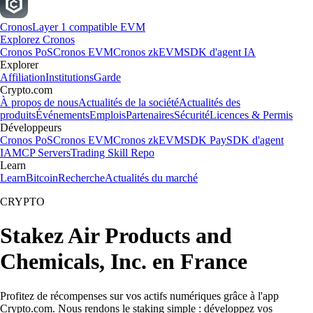
Cronos
Layer 1 compatible EVM
Explorez Cronos
Cronos PoS
Cronos EVM
Cronos zkEVM
SDK d'agent IA
Explorer
Affiliation
Institutions
Garde
Crypto.com
À propos de nous
Actualités de la société
Actualités des
produits
Événements
Emplois
Partenaires
Sécurité
Licences & Permis
Développeurs
Cronos PoS
Cronos EVM
Cronos zkEVM
SDK Pay
SDK d'agent
IA
MCP Servers
Trading Skill Repo
Learn
Learn
Bitcoin
Recherche
Actualités du marché
CRYPTO
Stakez Air Products and
Chemicals, Inc. en France
Profitez de récompenses sur vos actifs numériques grâce à l'app
Crypto.com. Nous rendons le staking simple : développez vos