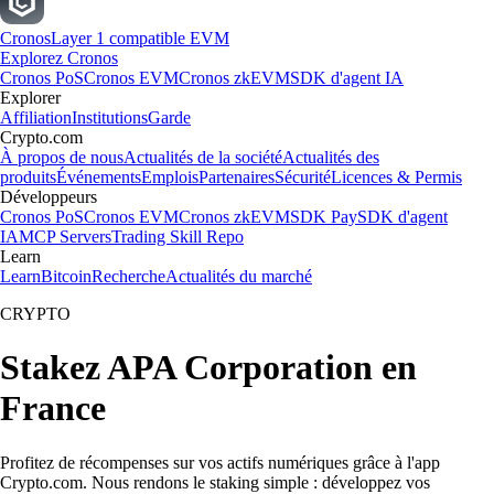
Cronos
Layer 1 compatible EVM
Explorez Cronos
Cronos PoS
Cronos EVM
Cronos zkEVM
SDK d'agent IA
Explorer
Affiliation
Institutions
Garde
Crypto.com
À propos de nous
Actualités de la société
Actualités des
produits
Événements
Emplois
Partenaires
Sécurité
Licences & Permis
Développeurs
Cronos PoS
Cronos EVM
Cronos zkEVM
SDK Pay
SDK d'agent
IA
MCP Servers
Trading Skill Repo
Learn
Learn
Bitcoin
Recherche
Actualités du marché
CRYPTO
Stakez APA Corporation en
France
Profitez de récompenses sur vos actifs numériques grâce à l'app
Crypto.com. Nous rendons le staking simple : développez vos