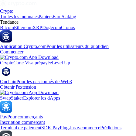
Crypto
Toutes les monnaies
Paniers
Earn
Staking
Tendance
Bitcoin
Ethereum
XRP
Dogecoin
Cronos
Application Crypto.com
Pour les utilisateurs du quotidien
Commencer
Crypto
Carte Visa prépayée
Level Up
Onchain
Pour les passionnés de Web3
Obtenir l'extension
Swap
Staker
Explorer les dApps
Pay
Pour commerçants
Inscription commerçant
Terminal de paiement
SDK Pay
Plug-ins e-commerce
Prédictions