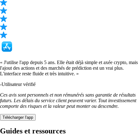
LTC
$
39.47
+
0.34
%
RVN
$
0.003085
+
0.11
%
UNI
$
3.45
-1.59
%
SUSHI
$
0.143141
+
0.59
%
POL
$
0.065172
+
0.53
%