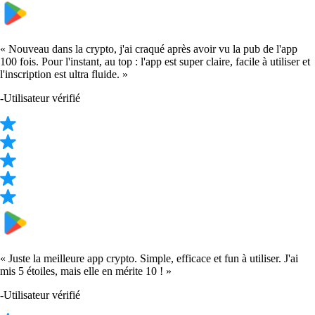
SOL
$
63.85
+
0.75
%
SHIB
$
0.000004
-1.93
%
DOGE
$
0.060475
+
1.48
%
USDT
$
0.864747
-0.08
%