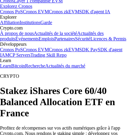
Cronos
Layer 1 compatible EVM
Explorez Cronos
Cronos PoS
Cronos EVM
Cronos zkEVM
SDK d'agent IA
Explorer
Affiliation
Institutions
Garde
Crypto.com
À propos de nous
Actualités de la société
Actualités des
produits
Événements
Emplois
Partenaires
Sécurité
Licences & Permis
Développeurs
Cronos PoS
Cronos EVM
Cronos zkEVM
SDK Pay
SDK d'agent
IA
MCP Servers
Trading Skill Repo
Learn
Learn
Bitcoin
Recherche
Actualités du marché
CRYPTO
Stakez iShares Core 60/40
Balanced Allocation ETF en
France
Profitez de récompenses sur vos actifs numériques grâce à l'app
Crypto.com. Nous rendons le staking simple : développez vos