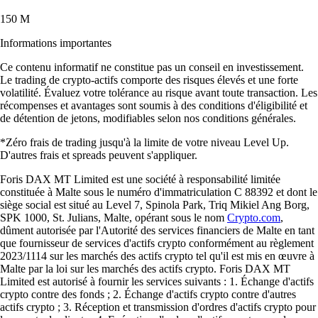
l'ajout des actions et des marchés de prédiction est un vrai plus.
L'interface reste fluide et très intuitive. »
-
Utilisateur vérifié
Ces avis sont personnels et non rémunérés sans garantie de résultats
futurs. Les délais du service client peuvent varier. Tout investissement
comporte des risques et la valeur peut monter ou descendre.
Télécharger l'app
Guides et ressources
Tout savoir sur la crypto
Comment acheter du XRP (Ripple) en France
Créé par Ripple, le XRP vise à simplifier les paiements internationaux.
Apprenez à l'acheter en France grâce à ce guide clair et accessible,
même si vous débutez dans les cryptos.
Learn more