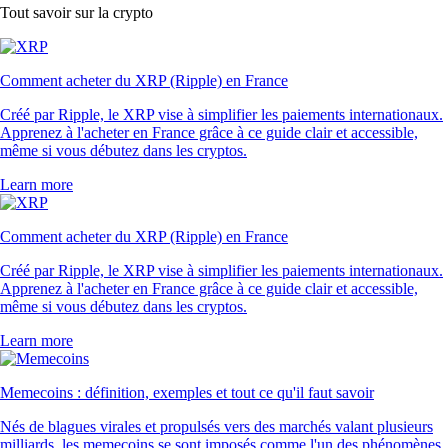
XLM
$
0.138669
+
0.05
%
Ce que disent nos clients
4.7
320k Reviews
4.5