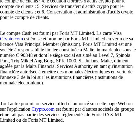
Comment acheter du XRP (Ripple) en France
Créé par Ripple, le XRP vise à simplifier les paiements internationaux.
Apprenez à l'acheter en France grâce à ce guide clair et accessible,
même si vous débutez dans les cryptos.
Learn more
Memecoins : définition, exemples et tout ce qu'il faut savoir
Nés de blagues virales et propulsés vers des marchés valant plusieurs
milliards, les memecoins se sont imposés comme l'un des phénomènes
les plus marquants de l'univers crypto. Découvrez comment ils
fonctionnent, pourquoi ils comptent et comment y investir.
Learn more
Memecoins : définition, exemples et tout ce qu'il faut savoir
Nés de blagues virales et propulsés vers des marchés valant plusieurs
milliards, les memecoins se sont imposés comme l'un des phénomènes
les plus marquants de l'univers crypto. Découvrez comment ils
fonctionnent, pourquoi ils comptent et comment y investir.