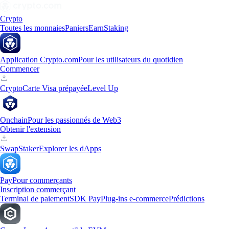
Crypto
Toutes les monnaies
Paniers
Earn
Staking
Application Crypto.com
Pour les utilisateurs du quotidien
Commencer
Crypto
Carte Visa prépayée
Level Up
Onchain
Pour les passionnés de Web3
Obtenir l'extension
Swap
Staker
Explorer les dApps
Pay
Pour commerçants
Inscription commerçant
Terminal de paiement
SDK Pay
Plug-ins e-commerce
Prédictions