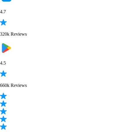
XRP
$
0.890681
-1.51
%
ETH
$
1,654.02
+
0.13
%
ADA
$
0.172285
+
2.39
%
CRO
$
0.04613
-0.85
%
TRUMP
$
1.27
+
0.84
%