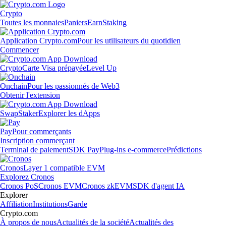
Crypto
Toutes les monnaies
Paniers
Earn
Staking
Application Crypto.com
Pour les utilisateurs du quotidien
Commencer
Crypto
Carte Visa prépayée
Level Up
Onchain
Pour les passionnés de Web3
Obtenir l'extension
Swap
Staker
Explorer les dApps
Pay
Pour commerçants
Inscription commerçant
Terminal de paiement
SDK Pay
Plug-ins e-commerce
Prédictions
Cronos
Layer 1 compatible EVM
Explorez Cronos
Cronos PoS
Cronos EVM
Cronos zkEVM
SDK d'agent IA
Explorer
Affiliation
Institutions
Garde
Crypto.com
À propos de nous
Actualités de la société
Actualités des