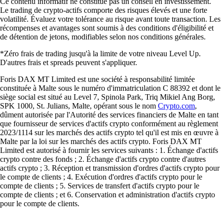
Ce contenu informatif ne constitue pas un conseil en investissement.
Le trading de crypto-actifs comporte des risques élevés et une forte
volatilité. Évaluez votre tolérance au risque avant toute transaction. Les
récompenses et avantages sont soumis à des conditions d'éligibilité et
de détention de jetons, modifiables selon nos conditions générales.
*Zéro frais de trading jusqu'à la limite de votre niveau Level Up.
D'autres frais et spreads peuvent s'appliquer.
Foris DAX MT Limited est une société à responsabilité limitée
constituée à Malte sous le numéro d'immatriculation C 88392 et dont le
siège social est situé au Level 7, Spinola Park, Triq Mikiel Ang Borg,
SPK 1000, St. Julians, Malte, opérant sous le nom
Crypto.com
,
dûment autorisée par l'Autorité des services financiers de Malte en tant
que fournisseur de services d'actifs crypto conformément au règlement
2023/1114 sur les marchés des actifs crypto tel qu'il est mis en œuvre à
Malte par la loi sur les marchés des actifs crypto. Foris DAX MT
Limited est autorisé à fournir les services suivants : 1. Échange d'actifs
crypto contre des fonds ; 2. Échange d'actifs crypto contre d'autres
actifs crypto ; 3. Réception et transmission d'ordres d'actifs crypto pour
le compte de clients ; 4. Exécution d'ordres d'actifs crypto pour le
compte de clients ; 5. Services de transfert d'actifs crypto pour le
compte de clients ; et 6. Conservation et administration d'actifs crypto
pour le compte de clients.