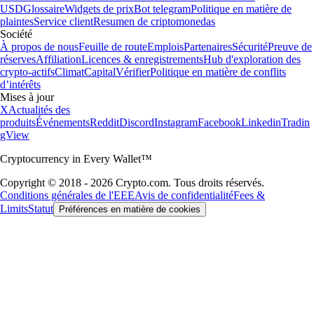
USD
Glossaire
Widgets de prix
Bot telegram
Politique en matière de
plaintes
Service client
Resumen de criptomonedas
Société
À propos de nous
Feuille de route
Emplois
Partenaires
Sécurité
Preuve de
réserves
Affiliation
Licences & enregistrements
Hub d'exploration des
crypto-actifs
Climat
Capital
Vérifier
Politique en matière de conflits
d’intérêts
Mises à jour
X
Actualités des
produits
Événements
Reddit
Discord
Instagram
Facebook
Linkedin
Tradin
gView
Cryptocurrency in Every Wallet™
Copyright © 2018 - 2026 Crypto.com. Tous droits réservés.
Conditions générales de l'EEE
Avis de confidentialité
Fees &
Limits
Statut
Préférences en matière de cookies