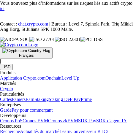
Vous trouverez plus d’informations sur les risques liés aux actifs crypto
ici
.
Contact :
chat.crypto.com
| Bureau : Level 7, Spinola Park, Triq Mikiel
Ang Borg, St Julians SPK 1000 Malte.
Français
|
USD
Produits
Application Crypto.com
Onchain
Level Up
Marchés
Crypto
Particularités
Cartes
Paniers
Earn
Staking
Staking DeFi
Pay
Prime
Entreprises
Garde
Pay pour commerçant
Développeurs
Cronos PoS
Cronos EVM
Cronos zkEVM
SDK Pay
SDK d'agent IA
Ressources
Recherche
Actualités du marché
Learn
Convertisseur BTC/