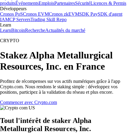
produits
Événements
Emplois
Partenaires
Sécurité
Licences & Permis
Développeurs
Cronos PoS
Cronos EVM
Cronos zkEVM
SDK Pay
SDK d'agent
IA
MCP Servers
Trading Skill Repo
Learn
Learn
Bitcoin
Recherche
Actualités du marché
CRYPTO
Stakez Alpha Metallurgical
Resources, Inc. en France
Profitez de récompenses sur vos actifs numériques grâce à l'app
Crypto.com. Nous rendons le staking simple : développez vos
positions, participez à la validation du réseau et plus encore.
Commencer avec Crypto.com
Tout l'intérêt de staker Alpha
Metallurgical Resources, Inc.