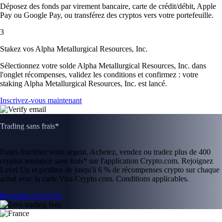
Déposez des fonds par virement bancaire, carte de crédit/débit, Apple
Pay ou Google Pay, ou transférez des cryptos vers votre portefeuille.
3
Stakez vos Alpha Metallurgical Resources, Inc.
Sélectionnez votre solde Alpha Metallurgical Resources, Inc. dans
l'onglet récompenses, validez les conditions et confirmez : votre
staking Alpha Metallurgical Resources, Inc. est lancé.
Inscrivez-vous maintenant
Trading sans frais*
Faites fructifier votre argent. Achetez, vendez ou tradez plus de 400
cryptos tendance sans frais* sur l'application Crypto.com. Rejoignez
Level Up et profitez de jusqu'à 6 % de récompenses crypto sur chaque
achat avec la carte Visa Crypto.com. Conditions applicables.
Rejoindre Level Up