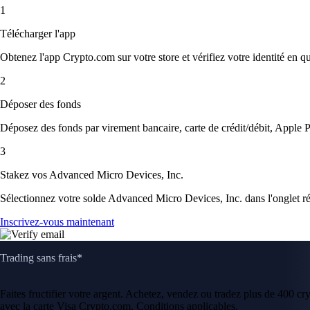
1
Télécharger l'app
Obtenez l'app Crypto.com sur votre store et vérifiez votre identité en 
2
Déposer des fonds
Déposez des fonds par virement bancaire, carte de crédit/débit, Apple P
3
Stakez vos Advanced Micro Devices, Inc.
Sélectionnez votre solde Advanced Micro Devices, Inc. dans l'onglet ré
Inscrivez-vous maintenant
Trading sans frais*
Faites fructifier votre argent. Achetez, vendez ou tradez plus de 400 c
avec la carte Visa Crypto.com. Conditions applicables.