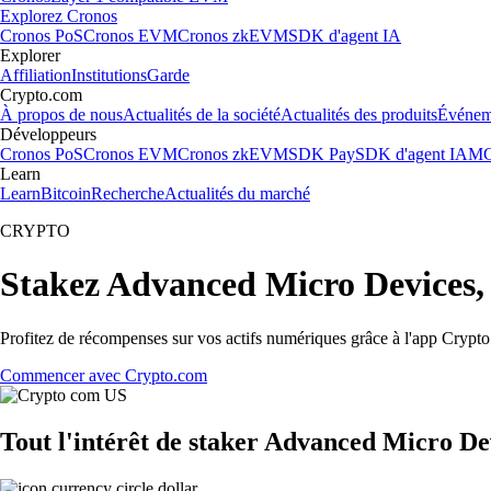
Explorez Cronos
Cronos PoS
Cronos EVM
Cronos zkEVM
SDK d'agent IA
Explorer
Affiliation
Institutions
Garde
Crypto.com
À propos de nous
Actualités de la société
Actualités des produits
Événem
Développeurs
Cronos PoS
Cronos EVM
Cronos zkEVM
SDK Pay
SDK d'agent IA
MC
Learn
Learn
Bitcoin
Recherche
Actualités du marché
CRYPTO
Stakez Advanced Micro Devices, 
Profitez de récompenses sur vos actifs numériques grâce à l'app Crypto.
Commencer avec Crypto.com
Tout l'intérêt de staker Advanced Micro Dev