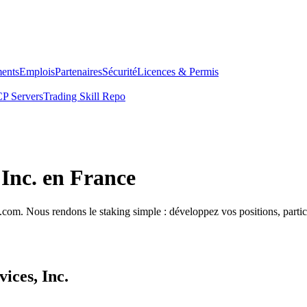
ents
Emplois
Partenaires
Sécurité
Licences & Permis
P Servers
Trading Skill Repo
Inc. en France
com. Nous rendons le staking simple : développez vos positions, partici
ices, Inc.