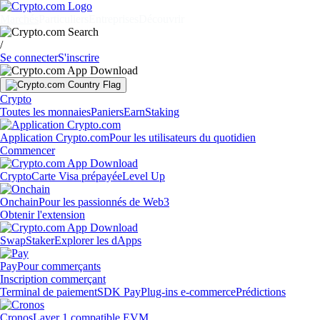
Marchés
Particuliers
Entreprises
Découvrir
/
Se connecter
S'inscrire
Crypto
Toutes les monnaies
Paniers
Earn
Staking
Application Crypto.com
Pour les utilisateurs du quotidien
Commencer
Crypto
Carte Visa prépayée
Level Up
Onchain
Pour les passionnés de Web3
Obtenir l'extension
Swap
Staker
Explorer les dApps
Pay
Pour commerçants
Inscription commerçant
Terminal de paiement
SDK Pay
Plug-ins e-commerce
Prédictions
Cronos
Layer 1 compatible EVM