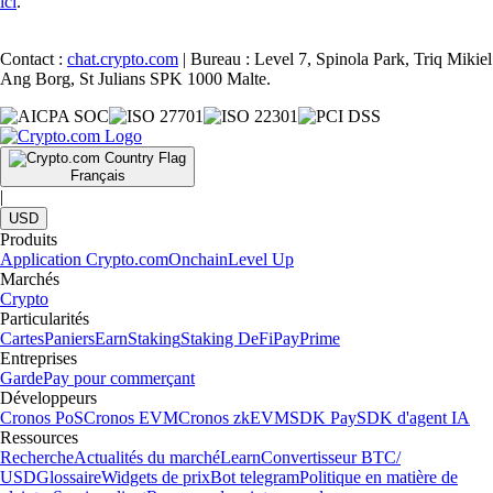
ici
.
Contact :
chat.crypto.com
| Bureau : Level 7, Spinola Park, Triq Mikiel
Ang Borg, St Julians SPK 1000 Malte.
Français
|
USD
Produits
Application Crypto.com
Onchain
Level Up
Marchés
Crypto
Particularités
Cartes
Paniers
Earn
Staking
Staking DeFi
Pay
Prime
Entreprises
Garde
Pay pour commerçant
Développeurs
Cronos PoS
Cronos EVM
Cronos zkEVM
SDK Pay
SDK d'agent IA
Ressources
Recherche
Actualités du marché
Learn
Convertisseur BTC/
USD
Glossaire
Widgets de prix
Bot telegram
Politique en matière de