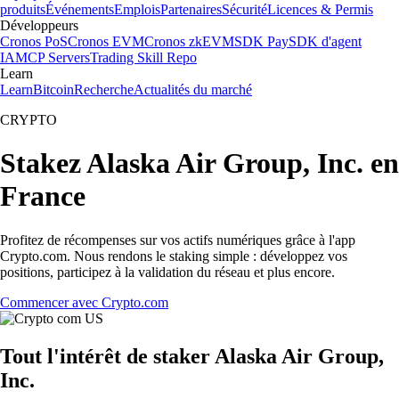
produits
Événements
Emplois
Partenaires
Sécurité
Licences & Permis
Développeurs
Cronos PoS
Cronos EVM
Cronos zkEVM
SDK Pay
SDK d'agent
IA
MCP Servers
Trading Skill Repo
Learn
Learn
Bitcoin
Recherche
Actualités du marché
CRYPTO
Stakez Alaska Air Group, Inc. en
France
Profitez de récompenses sur vos actifs numériques grâce à l'app
Crypto.com. Nous rendons le staking simple : développez vos
positions, participez à la validation du réseau et plus encore.
Commencer avec Crypto.com
Tout l'intérêt de staker Alaska Air Group,
Inc.