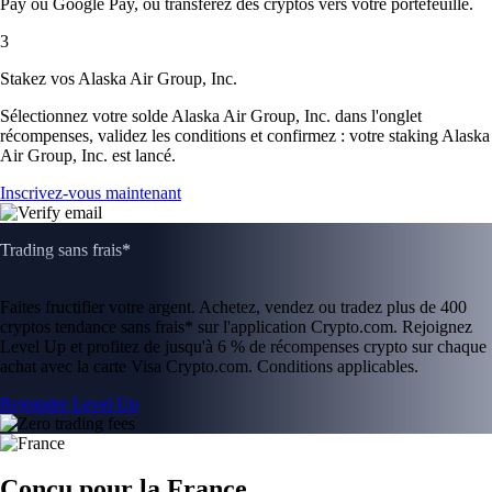
Pay ou Google Pay, ou transférez des cryptos vers votre portefeuille.
3
Stakez vos Alaska Air Group, Inc.
Sélectionnez votre solde Alaska Air Group, Inc. dans l'onglet
récompenses, validez les conditions et confirmez : votre staking Alaska
Air Group, Inc. est lancé.
Inscrivez-vous maintenant
Trading sans frais*
Faites fructifier votre argent. Achetez, vendez ou tradez plus de 400
cryptos tendance sans frais* sur l'application Crypto.com. Rejoignez
Level Up et profitez de jusqu'à 6 % de récompenses crypto sur chaque
achat avec la carte Visa Crypto.com. Conditions applicables.
Rejoindre Level Up
Conçu pour la France