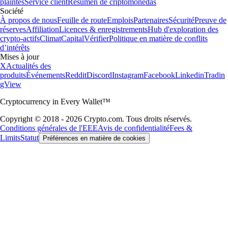
plaintes
Service client
Resumen de criptomonedas
Société
À propos de nous
Feuille de route
Emplois
Partenaires
Sécurité
Preuve de
réserves
Affiliation
Licences & enregistrements
Hub d'exploration des
crypto-actifs
Climat
Capital
Vérifier
Politique en matière de conflits
d’intérêts
Mises à jour
X
Actualités des
produits
Événements
Reddit
Discord
Instagram
Facebook
Linkedin
Tradin
gView
Cryptocurrency in Every Wallet™
Copyright © 2018 - 2026 Crypto.com. Tous droits réservés.
Conditions générales de l'EEE
Avis de confidentialité
Fees &
Limits
Statut
Préférences en matière de cookies