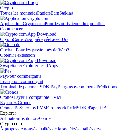
Crypto
Toutes les monnaies
Paniers
Earn
Staking
Application Crypto.com
Pour les utilisateurs du quotidien
Commencer
Crypto
Carte Visa prépayée
Level Up
Onchain
Pour les passionnés de Web3
Obtenir l'extension
Swap
Staker
Explorer les dApps
Pay
Pour commerçants
Inscription commerçant
Terminal de paiement
SDK Pay
Plug-ins e-commerce
Prédictions
Cronos
Layer 1 compatible EVM
Explorez Cronos
Cronos PoS
Cronos EVM
Cronos zkEVM
SDK d'agent IA
Explorer
Affiliation
Institutions
Garde
Crypto.com
À propos de nous
Actualités de la société
Actualités des