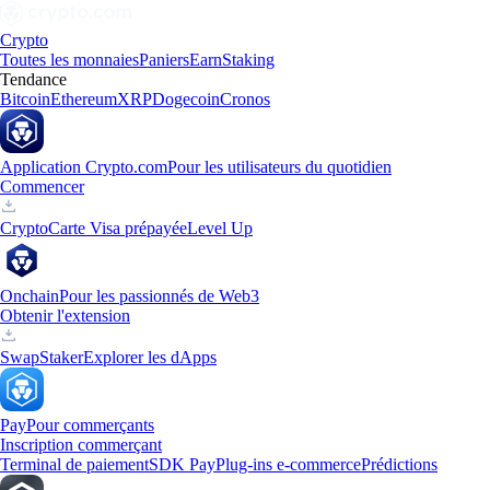
Crypto
Toutes les monnaies
Paniers
Earn
Staking
Tendance
Bitcoin
Ethereum
XRP
Dogecoin
Cronos
Application Crypto.com
Pour les utilisateurs du quotidien
Commencer
Crypto
Carte Visa prépayée
Level Up
Onchain
Pour les passionnés de Web3
Obtenir l'extension
Swap
Staker
Explorer les dApps
Pay
Pour commerçants
Inscription commerçant
Terminal de paiement
SDK Pay
Plug-ins e-commerce
Prédictions