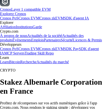
Cronos
Layer 1 compatible EVM
Explorez Cronos
Cronos PoS
Cronos EVM
Cronos zkEVM
SDK d'agent IA
Explorer
Affiliation
Institutions
Garde
Crypto.com
À propos de nous
Actualités de la société
Actualités des
produits
Événements
Emplois
Partenaires
Sécurité
Licences & Permis
Développeurs
Cronos PoS
Cronos EVM
Cronos zkEVM
SDK Pay
SDK d'agent
IA
MCP Servers
Trading Skill Repo
Learn
Learn
Bitcoin
Recherche
Actualités du marché
CRYPTO
Stakez Albemarle Corporation
en France
Profitez de récompenses sur vos actifs numériques grâce à l'app
Crypto.com. Nous rendons le staking simple : développez vos