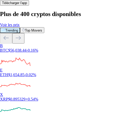
Télécharger l'app
Plus de 400 cryptos disponibles
Voir les prix
Trending
Top Movers
B
BTC
$
56,038.44
-0.16
%
E
ETH
$
1,654.85
-0.02
%
X
XRP
$
0.895329
+
0.54
%