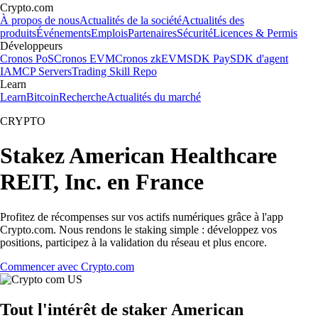
Crypto.com
À propos de nous
Actualités de la société
Actualités des
produits
Événements
Emplois
Partenaires
Sécurité
Licences & Permis
Développeurs
Cronos PoS
Cronos EVM
Cronos zkEVM
SDK Pay
SDK d'agent
IA
MCP Servers
Trading Skill Repo
Learn
Learn
Bitcoin
Recherche
Actualités du marché
CRYPTO
Stakez American Healthcare
REIT, Inc. en France
Profitez de récompenses sur vos actifs numériques grâce à l'app
Crypto.com. Nous rendons le staking simple : développez vos
positions, participez à la validation du réseau et plus encore.
Commencer avec Crypto.com
Tout l'intérêt de staker American