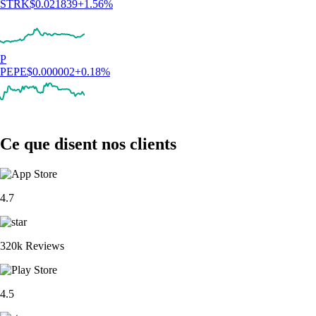
STRK
$
0.021839
+
1.56
%
P
PEPE
$
0.000002
+
0.18
%
Ce que disent nos clients
4.7
320k Reviews
4.5