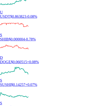
U
USDT
$
0.863823
-0.08
%
S
SHIB
$
0.000004
-0.78
%
D
DOGE
$
0.060515
+
0.08
%
S
SUSHI
$
0.14257
+
0.07
%
S