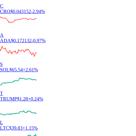
C
CRO
$
0.043152
-2.94
%
A
ADA
$
0.172132
-0.97
%
S
SOL
$
65.54
+
2.61
%
T
TRUMP
$
1.28
+
0.24
%
L
LTC
$
39.83
+
1.15
%