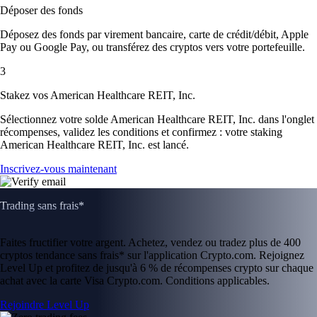
Déposer des fonds
Déposez des fonds par virement bancaire, carte de crédit/débit, Apple
Pay ou Google Pay, ou transférez des cryptos vers votre portefeuille.
3
Stakez vos American Healthcare REIT, Inc.
Sélectionnez votre solde American Healthcare REIT, Inc. dans l'onglet
récompenses, validez les conditions et confirmez : votre staking
American Healthcare REIT, Inc. est lancé.
Inscrivez-vous maintenant
Trading sans frais*
Faites fructifier votre argent. Achetez, vendez ou tradez plus de 400
cryptos tendance sans frais* sur l'application Crypto.com. Rejoignez
Level Up et profitez de jusqu'à 6 % de récompenses crypto sur chaque
achat avec la carte Visa Crypto.com. Conditions applicables.
Rejoindre Level Up