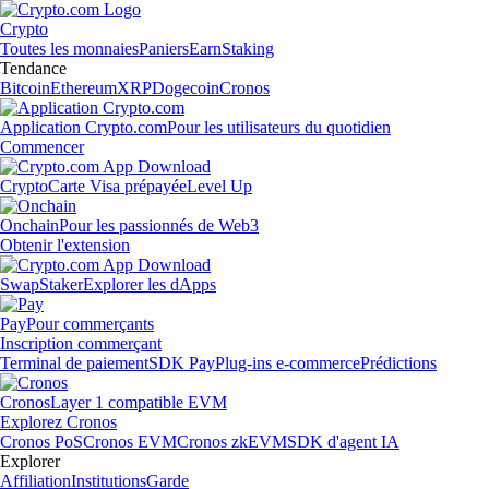
Crypto
Toutes les monnaies
Paniers
Earn
Staking
Tendance
Bitcoin
Ethereum
XRP
Dogecoin
Cronos
Application Crypto.com
Pour les utilisateurs du quotidien
Commencer
Crypto
Carte Visa prépayée
Level Up
Onchain
Pour les passionnés de Web3
Obtenir l'extension
Swap
Staker
Explorer les dApps
Pay
Pour commerçants
Inscription commerçant
Terminal de paiement
SDK Pay
Plug-ins e-commerce
Prédictions
Cronos
Layer 1 compatible EVM
Explorez Cronos
Cronos PoS
Cronos EVM
Cronos zkEVM
SDK d'agent IA
Explorer
Affiliation
Institutions
Garde