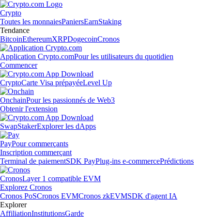
Crypto
Toutes les monnaies
Paniers
Earn
Staking
Tendance
Bitcoin
Ethereum
XRP
Dogecoin
Cronos
Application Crypto.com
Pour les utilisateurs du quotidien
Commencer
Crypto
Carte Visa prépayée
Level Up
Onchain
Pour les passionnés de Web3
Obtenir l'extension
Swap
Staker
Explorer les dApps
Pay
Pour commerçants
Inscription commerçant
Terminal de paiement
SDK Pay
Plug-ins e-commerce
Prédictions
Cronos
Layer 1 compatible EVM
Explorez Cronos
Cronos PoS
Cronos EVM
Cronos zkEVM
SDK d'agent IA
Explorer
Affiliation
Institutions
Garde