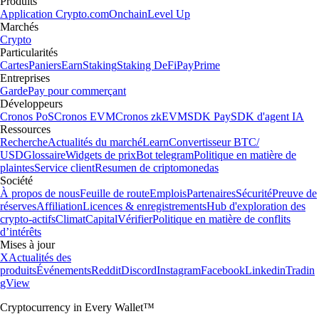
Produits
Application Crypto.com
Onchain
Level Up
Marchés
Crypto
Particularités
Cartes
Paniers
Earn
Staking
Staking DeFi
Pay
Prime
Entreprises
Garde
Pay pour commerçant
Développeurs
Cronos PoS
Cronos EVM
Cronos zkEVM
SDK Pay
SDK d'agent IA
Ressources
Recherche
Actualités du marché
Learn
Convertisseur BTC/
USD
Glossaire
Widgets de prix
Bot telegram
Politique en matière de
plaintes
Service client
Resumen de criptomonedas
Société
À propos de nous
Feuille de route
Emplois
Partenaires
Sécurité
Preuve de
réserves
Affiliation
Licences & enregistrements
Hub d'exploration des
crypto-actifs
Climat
Capital
Vérifier
Politique en matière de conflits
d’intérêts
Mises à jour
X
Actualités des
produits
Événements
Reddit
Discord
Instagram
Facebook
Linkedin
Tradin
gView
Cryptocurrency in Every Wallet™