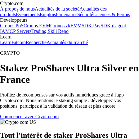
Crypto.com
À propos de nous
Actualités de la société
Actualités des
produits
Événements
Emplois
Partenaires
Sécurité
Licences & Permis
Développeurs
Cronos PoS
Cronos EVM
Cronos zkEVM
SDK Pay
SDK d'agent
IA
MCP Servers
Trading Skill Repo
Learn
Learn
Bitcoin
Recherche
Actualités du marché
CRYPTO
Stakez ProShares Ultra Silver en
France
Profitez de récompenses sur vos actifs numériques grâce à l'app
Crypto.com. Nous rendons le staking simple : développez vos
positions, participez à la validation du réseau et plus encore.
Commencer avec Crypto.com
Tout l'intérêt de staker ProShares Ultra