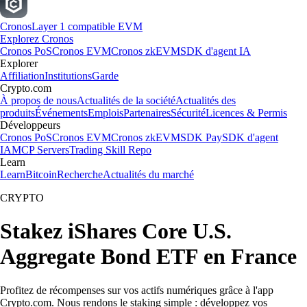
Cronos
Layer 1 compatible EVM
Explorez Cronos
Cronos PoS
Cronos EVM
Cronos zkEVM
SDK d'agent IA
Explorer
Affiliation
Institutions
Garde
Crypto.com
À propos de nous
Actualités de la société
Actualités des
produits
Événements
Emplois
Partenaires
Sécurité
Licences & Permis
Développeurs
Cronos PoS
Cronos EVM
Cronos zkEVM
SDK Pay
SDK d'agent
IA
MCP Servers
Trading Skill Repo
Learn
Learn
Bitcoin
Recherche
Actualités du marché
CRYPTO
Stakez iShares Core U.S.
Aggregate Bond ETF en France
Profitez de récompenses sur vos actifs numériques grâce à l'app
Crypto.com. Nous rendons le staking simple : développez vos