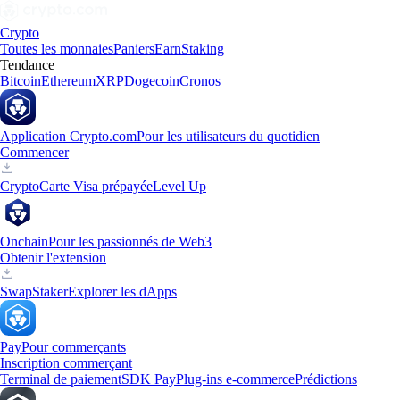
Crypto
Toutes les monnaies
Paniers
Earn
Staking
Tendance
Bitcoin
Ethereum
XRP
Dogecoin
Cronos
Application Crypto.com
Pour les utilisateurs du quotidien
Commencer
Crypto
Carte Visa prépayée
Level Up
Onchain
Pour les passionnés de Web3
Obtenir l'extension
Swap
Staker
Explorer les dApps
Pay
Pour commerçants
Inscription commerçant
Terminal de paiement
SDK Pay
Plug-ins e-commerce
Prédictions