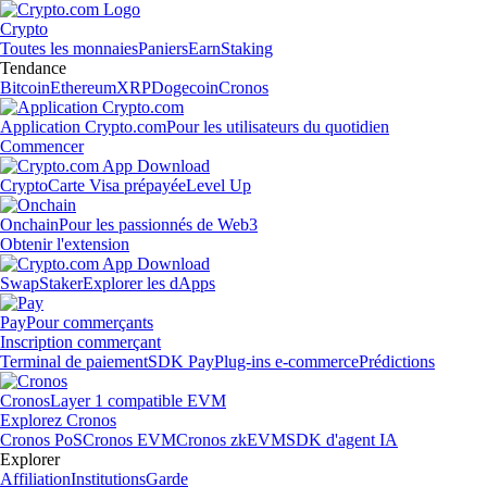
Crypto
Toutes les monnaies
Paniers
Earn
Staking
Tendance
Bitcoin
Ethereum
XRP
Dogecoin
Cronos
Application Crypto.com
Pour les utilisateurs du quotidien
Commencer
Crypto
Carte Visa prépayée
Level Up
Onchain
Pour les passionnés de Web3
Obtenir l'extension
Swap
Staker
Explorer les dApps
Pay
Pour commerçants
Inscription commerçant
Terminal de paiement
SDK Pay
Plug-ins e-commerce
Prédictions
Cronos
Layer 1 compatible EVM
Explorez Cronos
Cronos PoS
Cronos EVM
Cronos zkEVM
SDK d'agent IA
Explorer
Affiliation
Institutions
Garde