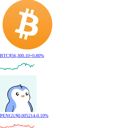
BTC
$
56,300.10
+
0.80
%
PENGU
$
0.005214
-0.10
%