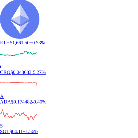
ETH
$
1,661.50
+
0.53
%
C
CRO
$
0.043683
-5.27
%
A
ADA
$
0.174482
-0.40
%
S
SOL
$
64.11
+
1.56
%