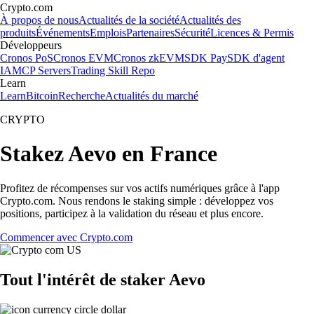
Crypto.com
À propos de nous
Actualités de la société
Actualités des
produits
Événements
Emplois
Partenaires
Sécurité
Licences & Permis
Développeurs
Cronos PoS
Cronos EVM
Cronos zkEVM
SDK Pay
SDK d'agent
IA
MCP Servers
Trading Skill Repo
Learn
Learn
Bitcoin
Recherche
Actualités du marché
CRYPTO
Stakez Aevo en France
Profitez de récompenses sur vos actifs numériques grâce à l'app
Crypto.com. Nous rendons le staking simple : développez vos
positions, participez à la validation du réseau et plus encore.
Commencer avec Crypto.com
Tout l'intérêt de staker Aevo