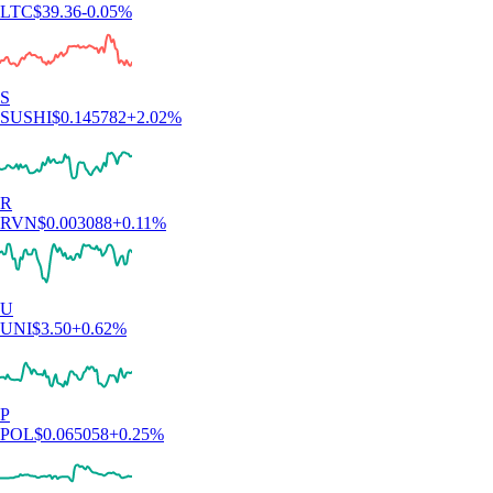
LTC
$
39.36
-0.05
%
S
SUSHI
$
0.145782
+
2.02
%
R
RVN
$
0.003088
+
0.11
%
U
UNI
$
3.50
+
0.62
%
P
POL
$
0.065058
+
0.25
%