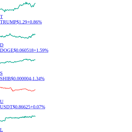
T
TRUMP
$
1.29
+
0.86
%
D
DOGE
$
0.060518
+
1.59
%
S
SHIB
$
0.000004
-1.34
%
U
USDT
$
0.86625
+
0.07
%
L