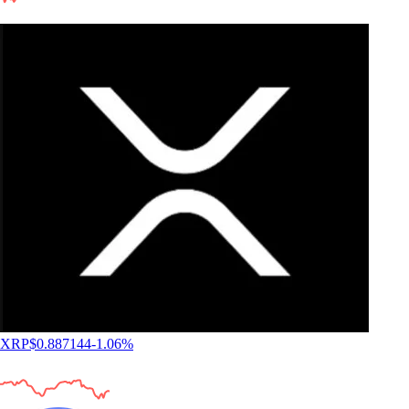
XRP
$
0.887144
-1.06
%