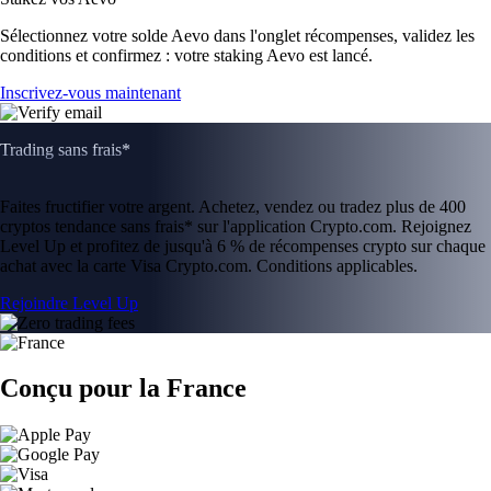
Sélectionnez votre solde Aevo dans l'onglet récompenses, validez les
conditions et confirmez : votre staking Aevo est lancé.
Inscrivez-vous maintenant
Trading sans frais*
Faites fructifier votre argent. Achetez, vendez ou tradez plus de 400
cryptos tendance sans frais* sur l'application Crypto.com. Rejoignez
Level Up et profitez de jusqu'à 6 % de récompenses crypto sur chaque
achat avec la carte Visa Crypto.com. Conditions applicables.
Rejoindre Level Up
Conçu pour la France