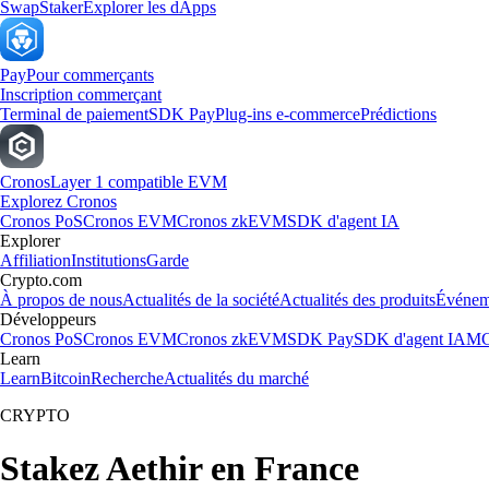
Swap
Staker
Explorer les dApps
Pay
Pour commerçants
Inscription commerçant
Terminal de paiement
SDK Pay
Plug-ins e-commerce
Prédictions
Cronos
Layer 1 compatible EVM
Explorez Cronos
Cronos PoS
Cronos EVM
Cronos zkEVM
SDK d'agent IA
Explorer
Affiliation
Institutions
Garde
Crypto.com
À propos de nous
Actualités de la société
Actualités des produits
Événem
Développeurs
Cronos PoS
Cronos EVM
Cronos zkEVM
SDK Pay
SDK d'agent IA
MC
Learn
Learn
Bitcoin
Recherche
Actualités du marché
CRYPTO
Stakez Aethir en France