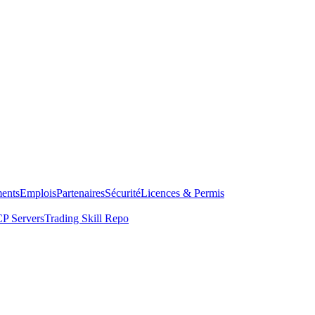
ents
Emplois
Partenaires
Sécurité
Licences & Permis
P Servers
Trading Skill Repo