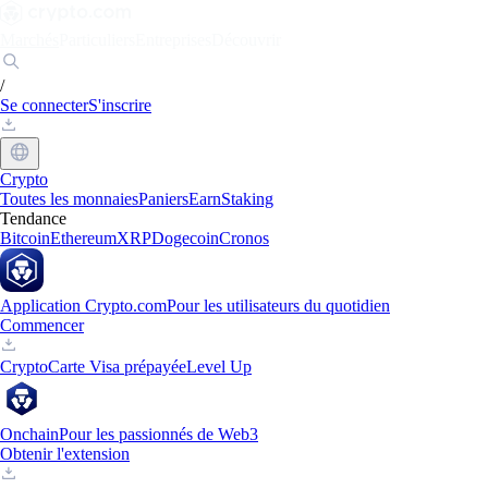
Marchés
Particuliers
Entreprises
Découvrir
/
Se connecter
S'inscrire
Crypto
Toutes les monnaies
Paniers
Earn
Staking
Tendance
Bitcoin
Ethereum
XRP
Dogecoin
Cronos
Application Crypto.com
Pour les utilisateurs du quotidien
Commencer
Crypto
Carte Visa prépayée
Level Up
Onchain
Pour les passionnés de Web3
Obtenir l'extension