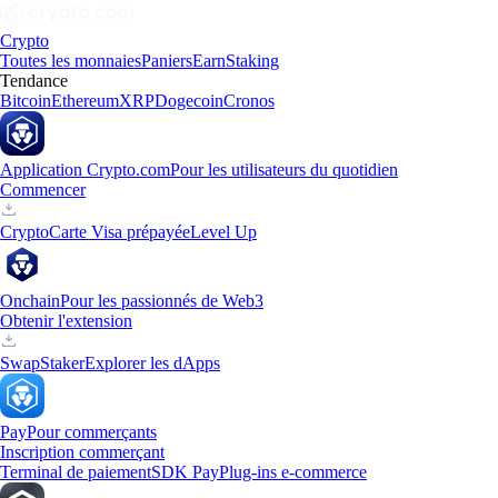
Crypto
Toutes les monnaies
Paniers
Earn
Staking
Tendance
Bitcoin
Ethereum
XRP
Dogecoin
Cronos
Application Crypto.com
Pour les utilisateurs du quotidien
Commencer
Crypto
Carte Visa prépayée
Level Up
Onchain
Pour les passionnés de Web3
Obtenir l'extension
Swap
Staker
Explorer les dApps
Pay
Pour commerçants
Inscription commerçant
Terminal de paiement
SDK Pay
Plug-ins e-commerce