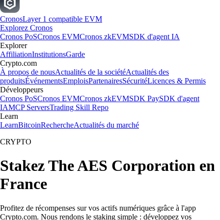
Cronos
Layer 1 compatible EVM
Explorez Cronos
Cronos PoS
Cronos EVM
Cronos zkEVM
SDK d'agent IA
Explorer
Affiliation
Institutions
Garde
Crypto.com
À propos de nous
Actualités de la société
Actualités des
produits
Événements
Emplois
Partenaires
Sécurité
Licences & Permis
Développeurs
Cronos PoS
Cronos EVM
Cronos zkEVM
SDK Pay
SDK d'agent
IA
MCP Servers
Trading Skill Repo
Learn
Learn
Bitcoin
Recherche
Actualités du marché
CRYPTO
Stakez The AES Corporation en
France
Profitez de récompenses sur vos actifs numériques grâce à l'app
Crypto.com. Nous rendons le staking simple : développez vos