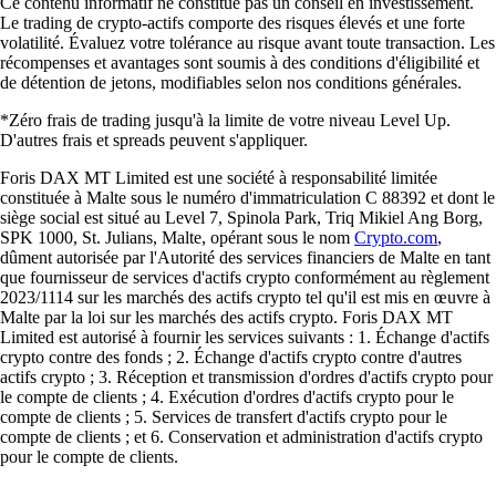
Ce contenu informatif ne constitue pas un conseil en investissement.
Le trading de crypto-actifs comporte des risques élevés et une forte
volatilité. Évaluez votre tolérance au risque avant toute transaction. Les
récompenses et avantages sont soumis à des conditions d'éligibilité et
de détention de jetons, modifiables selon nos conditions générales.
*Zéro frais de trading jusqu'à la limite de votre niveau Level Up.
D'autres frais et spreads peuvent s'appliquer.
Foris DAX MT Limited est une société à responsabilité limitée
constituée à Malte sous le numéro d'immatriculation C 88392 et dont le
siège social est situé au Level 7, Spinola Park, Triq Mikiel Ang Borg,
SPK 1000, St. Julians, Malte, opérant sous le nom
Crypto.com
,
dûment autorisée par l'Autorité des services financiers de Malte en tant
que fournisseur de services d'actifs crypto conformément au règlement
2023/1114 sur les marchés des actifs crypto tel qu'il est mis en œuvre à
Malte par la loi sur les marchés des actifs crypto. Foris DAX MT
Limited est autorisé à fournir les services suivants : 1. Échange d'actifs
crypto contre des fonds ; 2. Échange d'actifs crypto contre d'autres
actifs crypto ; 3. Réception et transmission d'ordres d'actifs crypto pour
le compte de clients ; 4. Exécution d'ordres d'actifs crypto pour le
compte de clients ; 5. Services de transfert d'actifs crypto pour le
compte de clients ; et 6. Conservation et administration d'actifs crypto
pour le compte de clients.