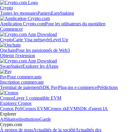
Crypto
Toutes les monnaies
Paniers
Earn
Staking
Application Crypto.com
Pour les utilisateurs du quotidien
Commencer
Crypto
Carte Visa prépayée
Level Up
Onchain
Pour les passionnés de Web3
Obtenir l'extension
Swap
Staker
Explorer les dApps
Pay
Pour commerçants
Inscription commerçant
Terminal de paiement
SDK Pay
Plug-ins e-commerce
Prédictions
Cronos
Layer 1 compatible EVM
Explorez Cronos
Cronos PoS
Cronos EVM
Cronos zkEVM
SDK d'agent IA
Explorer
Affiliation
Institutions
Garde
Crypto.com
À propos de nous
Actualités de la société
Actualités des