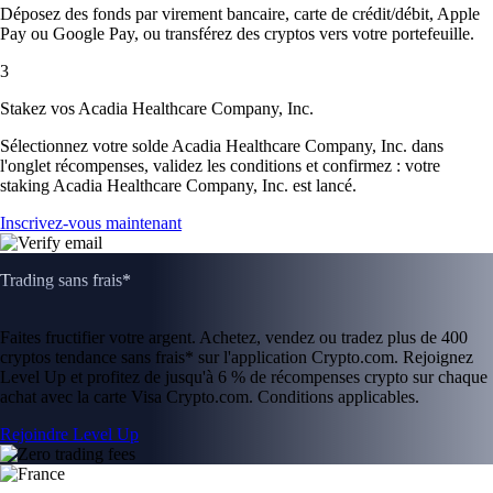
Déposez des fonds par virement bancaire, carte de crédit/débit, Apple
Pay ou Google Pay, ou transférez des cryptos vers votre portefeuille.
3
Stakez vos Acadia Healthcare Company, Inc.
Sélectionnez votre solde Acadia Healthcare Company, Inc. dans
l'onglet récompenses, validez les conditions et confirmez : votre
staking Acadia Healthcare Company, Inc. est lancé.
Inscrivez-vous maintenant
Trading sans frais*
Faites fructifier votre argent. Achetez, vendez ou tradez plus de 400
cryptos tendance sans frais* sur l'application Crypto.com. Rejoignez
Level Up et profitez de jusqu'à 6 % de récompenses crypto sur chaque
achat avec la carte Visa Crypto.com. Conditions applicables.
Rejoindre Level Up