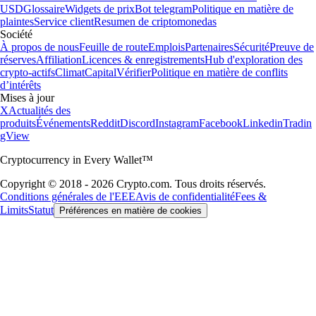
USD
Glossaire
Widgets de prix
Bot telegram
Politique en matière de
plaintes
Service client
Resumen de criptomonedas
Société
À propos de nous
Feuille de route
Emplois
Partenaires
Sécurité
Preuve de
réserves
Affiliation
Licences & enregistrements
Hub d'exploration des
crypto-actifs
Climat
Capital
Vérifier
Politique en matière de conflits
d’intérêts
Mises à jour
X
Actualités des
produits
Événements
Reddit
Discord
Instagram
Facebook
Linkedin
Tradin
gView
Cryptocurrency in Every Wallet™
Copyright © 2018 - 2026 Crypto.com. Tous droits réservés.
Conditions générales de l'EEE
Avis de confidentialité
Fees &
Limits
Statut
Préférences en matière de cookies