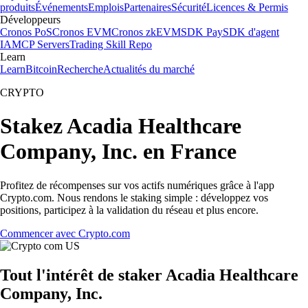
produits
Événements
Emplois
Partenaires
Sécurité
Licences & Permis
Développeurs
Cronos PoS
Cronos EVM
Cronos zkEVM
SDK Pay
SDK d'agent
IA
MCP Servers
Trading Skill Repo
Learn
Learn
Bitcoin
Recherche
Actualités du marché
CRYPTO
Stakez Acadia Healthcare
Company, Inc. en France
Profitez de récompenses sur vos actifs numériques grâce à l'app
Crypto.com. Nous rendons le staking simple : développez vos
positions, participez à la validation du réseau et plus encore.
Commencer avec Crypto.com
Tout l'intérêt de staker Acadia Healthcare
Company, Inc.