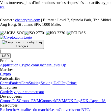
Vous trouverez plus d’informations sur les risques liés aux actifs crypto
ici
.
Contact :
chat.crypto.com
| Bureau : Level 7, Spinola Park, Triq Mikiel
Ang Borg, St Julians SPK 1000 Malte.
Français
|
USD
Produits
Application Crypto.com
Onchain
Level Up
Marchés
Crypto
Particularités
Cartes
Paniers
Earn
Staking
Staking DeFi
Pay
Prime
Entreprises
Garde
Pay pour commerçant
Développeurs
Cronos PoS
Cronos EVM
Cronos zkEVM
SDK Pay
SDK d'agent IA
Ressources
Recherche
Actualités du marché
Learn
Convertisseur BTC/