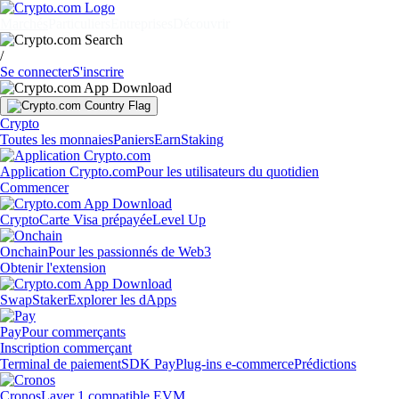
Marchés
Particuliers
Entreprises
Découvrir
/
Se connecter
S'inscrire
Crypto
Toutes les monnaies
Paniers
Earn
Staking
Application Crypto.com
Pour les utilisateurs du quotidien
Commencer
Crypto
Carte Visa prépayée
Level Up
Onchain
Pour les passionnés de Web3
Obtenir l'extension
Swap
Staker
Explorer les dApps
Pay
Pour commerçants
Inscription commerçant
Terminal de paiement
SDK Pay
Plug-ins e-commerce
Prédictions
Cronos
Layer 1 compatible EVM