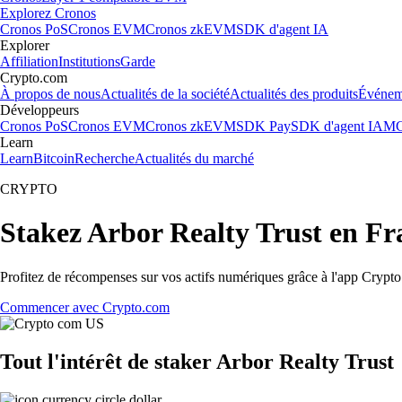
Explorez Cronos
Cronos PoS
Cronos EVM
Cronos zkEVM
SDK d'agent IA
Explorer
Affiliation
Institutions
Garde
Crypto.com
À propos de nous
Actualités de la société
Actualités des produits
Événem
Développeurs
Cronos PoS
Cronos EVM
Cronos zkEVM
SDK Pay
SDK d'agent IA
MC
Learn
Learn
Bitcoin
Recherche
Actualités du marché
CRYPTO
Stakez Arbor Realty Trust en Fr
Profitez de récompenses sur vos actifs numériques grâce à l'app Crypto.
Commencer avec Crypto.com
Tout l'intérêt de staker Arbor Realty Trust