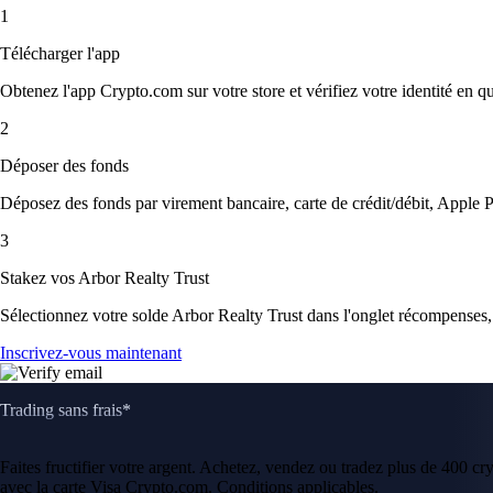
1
Télécharger l'app
Obtenez l'app Crypto.com sur votre store et vérifiez votre identité en 
2
Déposer des fonds
Déposez des fonds par virement bancaire, carte de crédit/débit, Apple P
3
Stakez vos Arbor Realty Trust
Sélectionnez votre solde Arbor Realty Trust dans l'onglet récompenses, v
Inscrivez-vous maintenant
Trading sans frais*
Faites fructifier votre argent. Achetez, vendez ou tradez plus de 400 c
avec la carte Visa Crypto.com. Conditions applicables.