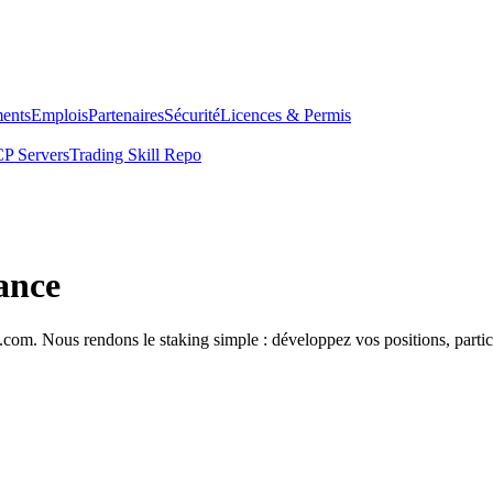
ents
Emplois
Partenaires
Sécurité
Licences & Permis
P Servers
Trading Skill Repo
ance
com. Nous rendons le staking simple : développez vos positions, partici