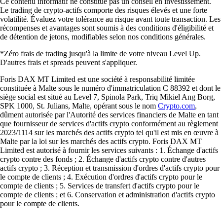
Ce contenu informatif ne constitue pas un conseil en investissement.
Le trading de crypto-actifs comporte des risques élevés et une forte
volatilité. Évaluez votre tolérance au risque avant toute transaction. Les
récompenses et avantages sont soumis à des conditions d'éligibilité et
de détention de jetons, modifiables selon nos conditions générales.
*Zéro frais de trading jusqu'à la limite de votre niveau Level Up.
D'autres frais et spreads peuvent s'appliquer.
Foris DAX MT Limited est une société à responsabilité limitée
constituée à Malte sous le numéro d'immatriculation C 88392 et dont le
siège social est situé au Level 7, Spinola Park, Triq Mikiel Ang Borg,
SPK 1000, St. Julians, Malte, opérant sous le nom
Crypto.com
,
dûment autorisée par l'Autorité des services financiers de Malte en tant
que fournisseur de services d'actifs crypto conformément au règlement
2023/1114 sur les marchés des actifs crypto tel qu'il est mis en œuvre à
Malte par la loi sur les marchés des actifs crypto. Foris DAX MT
Limited est autorisé à fournir les services suivants : 1. Échange d'actifs
crypto contre des fonds ; 2. Échange d'actifs crypto contre d'autres
actifs crypto ; 3. Réception et transmission d'ordres d'actifs crypto pour
le compte de clients ; 4. Exécution d'ordres d'actifs crypto pour le
compte de clients ; 5. Services de transfert d'actifs crypto pour le
compte de clients ; et 6. Conservation et administration d'actifs crypto
pour le compte de clients.