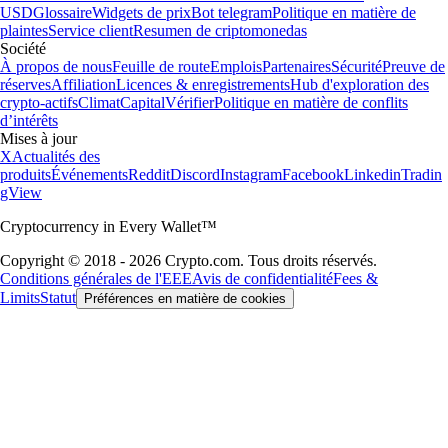
USD
Glossaire
Widgets de prix
Bot telegram
Politique en matière de
plaintes
Service client
Resumen de criptomonedas
Société
À propos de nous
Feuille de route
Emplois
Partenaires
Sécurité
Preuve de
réserves
Affiliation
Licences & enregistrements
Hub d'exploration des
crypto-actifs
Climat
Capital
Vérifier
Politique en matière de conflits
d’intérêts
Mises à jour
X
Actualités des
produits
Événements
Reddit
Discord
Instagram
Facebook
Linkedin
Tradin
gView
Cryptocurrency in Every Wallet™
Copyright © 2018 - 2026 Crypto.com. Tous droits réservés.
Conditions générales de l'EEE
Avis de confidentialité
Fees &
Limits
Statut
Préférences en matière de cookies