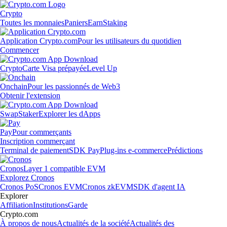
Crypto
Toutes les monnaies
Paniers
Earn
Staking
Application Crypto.com
Pour les utilisateurs du quotidien
Commencer
Crypto
Carte Visa prépayée
Level Up
Onchain
Pour les passionnés de Web3
Obtenir l'extension
Swap
Staker
Explorer les dApps
Pay
Pour commerçants
Inscription commerçant
Terminal de paiement
SDK Pay
Plug-ins e-commerce
Prédictions
Cronos
Layer 1 compatible EVM
Explorez Cronos
Cronos PoS
Cronos EVM
Cronos zkEVM
SDK d'agent IA
Explorer
Affiliation
Institutions
Garde
Crypto.com
À propos de nous
Actualités de la société
Actualités des