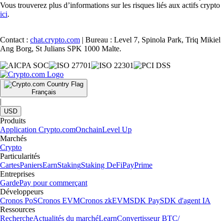
Vous trouverez plus d’informations sur les risques liés aux actifs crypto
ici
.
Contact :
chat.crypto.com
| Bureau : Level 7, Spinola Park, Triq Mikiel
Ang Borg, St Julians SPK 1000 Malte.
Français
|
USD
Produits
Application Crypto.com
Onchain
Level Up
Marchés
Crypto
Particularités
Cartes
Paniers
Earn
Staking
Staking DeFi
Pay
Prime
Entreprises
Garde
Pay pour commerçant
Développeurs
Cronos PoS
Cronos EVM
Cronos zkEVM
SDK Pay
SDK d'agent IA
Ressources
Recherche
Actualités du marché
Learn
Convertisseur BTC/