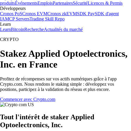
produits
Événements
Emplois
Partenaires
Sécurité
Licences & Permis
Développeurs
Cronos PoS
Cronos EVM
Cronos zkEVM
SDK Pay
SDK d'agent
IA
MCP Servers
Trading Skill Repo
Learn
Learn
Bitcoin
Recherche
Actualités du marché
CRYPTO
Stakez Applied Optoelectronics,
Inc. en France
Profitez de récompenses sur vos actifs numériques grâce à l'app
Crypto.com. Nous rendons le staking simple : développez vos
positions, participez à la validation du réseau et plus encore.
Commencer avec Crypto.com
Tout l'intérêt de staker Applied
Optoelectronics, Inc.