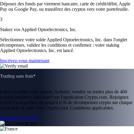
Déposez des fonds par virement bancaire, carte de crédit/débit, Apple
Pay ou Google Pay, ou transférez des cryptos vers votre portefeuille.
3
Stakez vos Applied Optoelectronics, Inc.
Sélectionnez votre solde Applied Optoelectronics, Inc. dans l'onglet
récompenses, validez les conditions et confirmez : votre staking
Applied Optoelectronics, Inc. est lancé.
Inscrivez-vous maintenant
Trading sans frais*
Faites fructifier votre argent. Achetez, vendez ou tradez plus de 400
cryptos tendance sans frais* sur l'application Crypto.com. Rejoignez
Level Up et profitez de jusqu'à 6 % de récompenses crypto sur chaque
achat avec la carte Visa Crypto.com. Conditions applicables.
Rejoindre Level Up