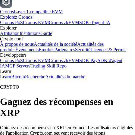
Cronos
Layer 1 compatible EVM
Explorez Cronos
Cronos PoS
Cronos EVM
Cronos zkEVM
SDK d'agent IA
Explorer
Affiliation
Institutions
Garde
Crypto.com
À propos de nous
Actualités de la société
Actualités des
produits
Événements
Emplois
Partenaires
Sécurité
Licences & Permis
Développeurs
Cronos PoS
Cronos EVM
Cronos zkEVM
SDK Pay
SDK d'agent
IA
MCP Servers
Trading Skill Repo
Learn
Learn
Bitcoin
Recherche
Actualités du marché
CRYPTO
Gagnez des récompenses en
XRP
Obtenez des récompenses en XRP en France. Les utilisateurs éligibles
de l'application Crypto.com peuvent recevoir des jetons