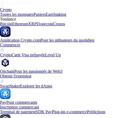
Crypto
Toutes les monnaies
Paniers
Earn
Staking
Tendance
Bitcoin
Ethereum
XRP
Dogecoin
Cronos
Application Crypto.com
Pour les utilisateurs du quotidien
Commencer
Crypto
Carte Visa prépayée
Level Up
Onchain
Pour les passionnés de Web3
Obtenir l'extension
Swap
Staker
Explorer les dApps
Pay
Pour commerçants
Inscription commerçant
Terminal de paiement
SDK Pay
Plug-ins e-commerce
Prédictions