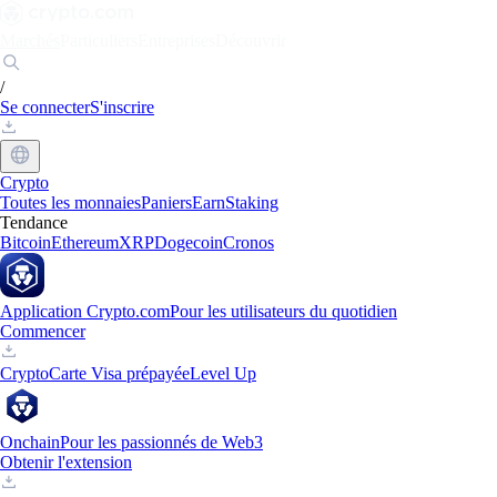
Marchés
Particuliers
Entreprises
Découvrir
/
Se connecter
S'inscrire
Crypto
Toutes les monnaies
Paniers
Earn
Staking
Tendance
Bitcoin
Ethereum
XRP
Dogecoin
Cronos
Application Crypto.com
Pour les utilisateurs du quotidien
Commencer
Crypto
Carte Visa prépayée
Level Up
Onchain
Pour les passionnés de Web3
Obtenir l'extension