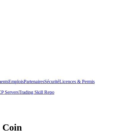
ents
Emplois
Partenaires
Sécurité
Licences & Permis
P Servers
Trading Skill Repo
 Coin