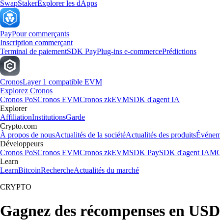
Swap
Staker
Explorer les dApps
Pay
Pour commerçants
Inscription commerçant
Terminal de paiement
SDK Pay
Plug-ins e-commerce
Prédictions
Cronos
Layer 1 compatible EVM
Explorez Cronos
Cronos PoS
Cronos EVM
Cronos zkEVM
SDK d'agent IA
Explorer
Affiliation
Institutions
Garde
Crypto.com
À propos de nous
Actualités de la société
Actualités des produits
Événem
Développeurs
Cronos PoS
Cronos EVM
Cronos zkEVM
SDK Pay
SDK d'agent IA
MC
Learn
Learn
Bitcoin
Recherche
Actualités du marché
CRYPTO
Gagnez des récompenses en USD