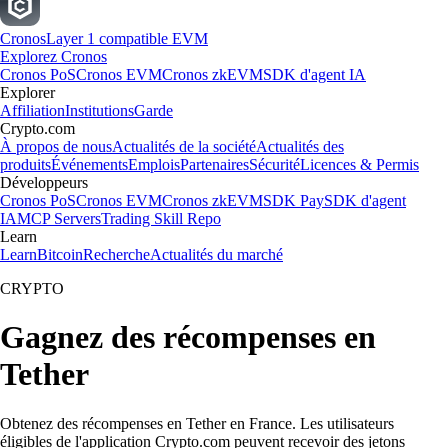
Cronos
Layer 1 compatible EVM
Explorez Cronos
Cronos PoS
Cronos EVM
Cronos zkEVM
SDK d'agent IA
Explorer
Affiliation
Institutions
Garde
Crypto.com
À propos de nous
Actualités de la société
Actualités des
produits
Événements
Emplois
Partenaires
Sécurité
Licences & Permis
Développeurs
Cronos PoS
Cronos EVM
Cronos zkEVM
SDK Pay
SDK d'agent
IA
MCP Servers
Trading Skill Repo
Learn
Learn
Bitcoin
Recherche
Actualités du marché
CRYPTO
Gagnez des récompenses en
Tether
Obtenez des récompenses en Tether en France. Les utilisateurs
éligibles de l'application Crypto.com peuvent recevoir des jetons