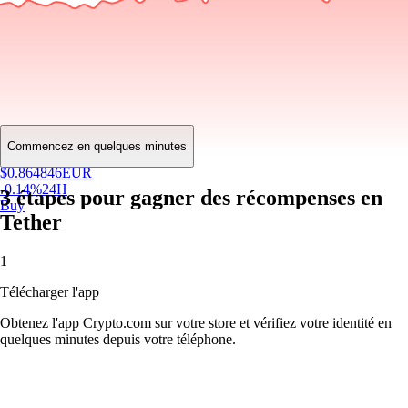
Commencez en quelques minutes
$
0.864846
EUR
-0.14
%
24H
3 étapes pour gagner des récompenses en
Buy
Tether
1
Télécharger l'app
Obtenez l'app Crypto.com sur votre store et vérifiez votre identité en
quelques minutes depuis votre téléphone.