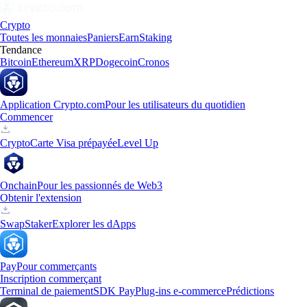
Crypto
Toutes les monnaies
Paniers
Earn
Staking
Tendance
Bitcoin
Ethereum
XRP
Dogecoin
Cronos
Application Crypto.com
Pour les utilisateurs du quotidien
Commencer
Crypto
Carte Visa prépayée
Level Up
Onchain
Pour les passionnés de Web3
Obtenir l'extension
Swap
Staker
Explorer les dApps
Pay
Pour commerçants
Inscription commerçant
Terminal de paiement
SDK Pay
Plug-ins e-commerce
Prédictions