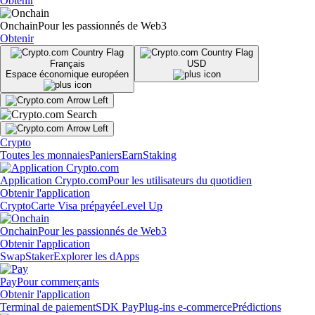
Obtenir
Onchain
Pour les passionnés de Web3
Obtenir
Français
USD
Espace économique européen
Crypto
Toutes les monnaies
Paniers
Earn
Staking
Application Crypto.com
Pour les utilisateurs du quotidien
Obtenir l'application
Crypto
Carte Visa prépayée
Level Up
Onchain
Pour les passionnés de Web3
Obtenir l'application
Swap
Staker
Explorer les dApps
Pay
Pour commerçants
Obtenir l'application
Terminal de paiement
SDK Pay
Plug-ins e-commerce
Prédictions