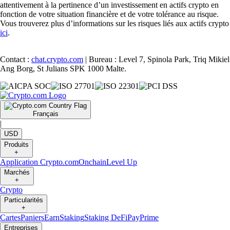
attentivement à la pertinence d’un investissement en actifs crypto en
fonction de votre situation financière et de votre tolérance au risque.
Vous trouverez plus d’informations sur les risques liés aux actifs crypto
ici
.
Contact :
chat.crypto.com
| Bureau : Level 7, Spinola Park, Triq Mikiel
Ang Borg, St Julians SPK 1000 Malte.
Français
|
USD
Produits
+
Application Crypto.com
Onchain
Level Up
Marchés
+
Crypto
Particularités
+
Cartes
Paniers
Earn
Staking
Staking DeFi
Pay
Prime
Entreprises