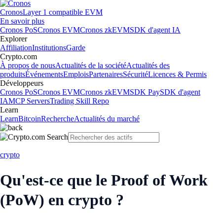
Cronos
Layer 1 compatible EVM
En savoir plus
Cronos PoS
Cronos EVM
Cronos zkEVM
SDK d'agent IA
Explorer
Affiliation
Institutions
Garde
Crypto.com
À propos de nous
Actualités de la société
Actualités des
produits
Événements
Emplois
Partenaires
Sécurité
Licences & Permis
Développeurs
Cronos PoS
Cronos EVM
Cronos zkEVM
SDK Pay
SDK d'agent
IA
MCP Servers
Trading Skill Repo
Learn
Learn
Bitcoin
Recherche
Actualités du marché
crypto
Qu'est-ce que le Proof of Work
(PoW) en crypto ?