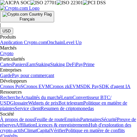
Français
|
USD
Produits
Application Crypto.com
Onchain
Level Up
Marchés
Crypto
Particularités
Cartes
Paniers
Earn
Staking
Staking DeFi
Pay
Prime
Entreprises
Garde
Pay pour commerçant
Développeurs
Cronos PoS
Cronos EVM
Cronos zkEVM
SDK Pay
SDK d'agent IA
Ressources
Recherche
Actualités du marché
Learn
Convertisseur BTC/
USD
Glossaire
Widgets de prix
Bot telegram
Politique en matière de
plaintes
Service client
Resumen de criptomonedas
Société
À propos de nous
Feuille de route
Emplois
Partenaires
Sécurité
Preuve de
réserves
Affiliation
Licences & enregistrements
Hub d'exploration des
crypto-actifs
Climat
Capital
Vérifier
Politique en matière de conflits
d’intérêts