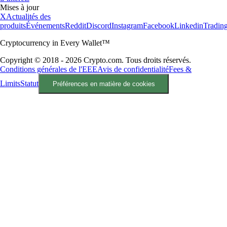
Mises à jour
X
Actualités des
produits
Événements
Reddit
Discord
Instagram
Facebook
Linkedin
Tradin
Cryptocurrency in Every Wallet™
Copyright © 2018 - 2026 Crypto.com. Tous droits réservés.
Conditions générales de l'EEE
Avis de confidentialité
Fees &
Limits
Statut
Préférences en matière de cookies