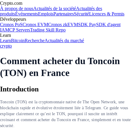
Crypto.com
À propos de nous
Actualités de la société
Actualités des
produits
Événements
Emplois
Partenaires
Sécurité
Licences & Permis
Développeurs
Cronos PoS
Cronos EVM
Cronos zkEVM
SDK Pay
SDK d'agent
IA
MCP Servers
Trading Skill Repo
Learn
Learn
Bitcoin
Recherche
Actualités du marché
crypto
Comment acheter du Toncoin
(TON) en France
Introduction
Toncoin (TON) est la cryptomonnaie native de The Open Network, une
blockchain rapide et évolutive étroitement liée à Telegram. Ce guide vous
explique clairement ce qu’est le TON, pourquoi il suscite un intérêt
croissant et comment acheter du Toncoin en France, simplement et en toute
sécurité.