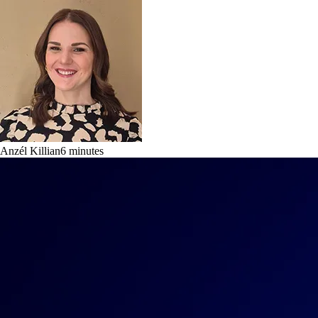
Anzél Killian
6
minutes