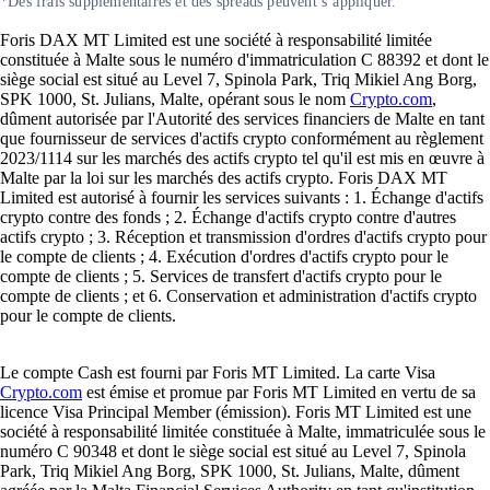
*Des frais supplémentaires et des spreads peuvent s’appliquer.
Foris DAX MT Limited est une société à responsabilité limitée
constituée à Malte sous le numéro d'immatriculation C 88392 et dont le
siège social est situé au Level 7, Spinola Park, Triq Mikiel Ang Borg,
SPK 1000, St. Julians, Malte, opérant sous le nom
Crypto.com
,
dûment autorisée par l'Autorité des services financiers de Malte en tant
que fournisseur de services d'actifs crypto conformément au règlement
2023/1114 sur les marchés des actifs crypto tel qu'il est mis en œuvre à
Malte par la loi sur les marchés des actifs crypto. Foris DAX MT
Limited est autorisé à fournir les services suivants : 1. Échange d'actifs
crypto contre des fonds ; 2. Échange d'actifs crypto contre d'autres
actifs crypto ; 3. Réception et transmission d'ordres d'actifs crypto pour
le compte de clients ; 4. Exécution d'ordres d'actifs crypto pour le
compte de clients ; 5. Services de transfert d'actifs crypto pour le
compte de clients ; et 6. Conservation et administration d'actifs crypto
pour le compte de clients.
Le compte Cash est fourni par Foris MT Limited. La carte Visa
Crypto.com
est émise et promue par Foris MT Limited en vertu de sa
licence Visa Principal Member (émission). Foris MT Limited est une
société à responsabilité limitée constituée à Malte, immatriculée sous le
numéro C 90348 et dont le siège social est situé au Level 7, Spinola
Park, Triq Mikiel Ang Borg, SPK 1000, St. Julians, Malte, dûment