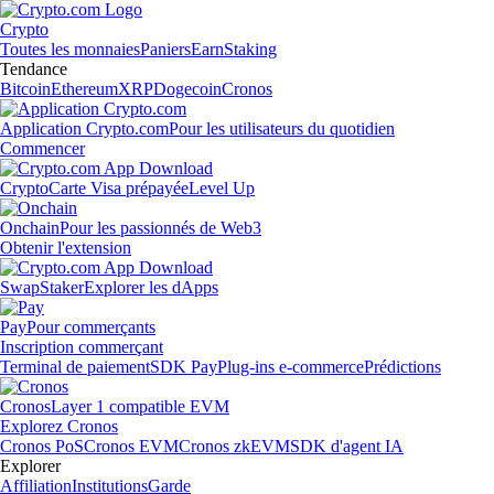
Crypto
Toutes les monnaies
Paniers
Earn
Staking
Tendance
Bitcoin
Ethereum
XRP
Dogecoin
Cronos
Application Crypto.com
Pour les utilisateurs du quotidien
Commencer
Crypto
Carte Visa prépayée
Level Up
Onchain
Pour les passionnés de Web3
Obtenir l'extension
Swap
Staker
Explorer les dApps
Pay
Pour commerçants
Inscription commerçant
Terminal de paiement
SDK Pay
Plug-ins e-commerce
Prédictions
Cronos
Layer 1 compatible EVM
Explorez Cronos
Cronos PoS
Cronos EVM
Cronos zkEVM
SDK d'agent IA
Explorer
Affiliation
Institutions
Garde