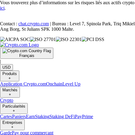
Vous trouverez plus d’informations sur les risques liés aux actifs crypto
ici
.
Contact :
chat.crypto.com
| Bureau : Level 7, Spinola Park, Triq Mikiel
Ang Borg, St Julians SPK 1000 Malte.
Français
|
USD
Produits
+
Application Crypto.com
Onchain
Level Up
Marchés
+
Crypto
Particularités
+
Cartes
Paniers
Earn
Staking
Staking DeFi
Pay
Prime
Entreprises
+
Garde
Pay pour commerçant