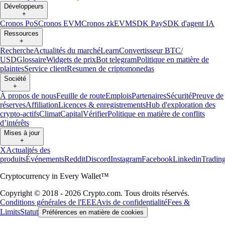
Développeurs
+
Cronos PoS
Cronos EVM
Cronos zkEVM
SDK Pay
SDK d'agent IA
Ressources
+
Recherche
Actualités du marché
Learn
Convertisseur BTC/
USD
Glossaire
Widgets de prix
Bot telegram
Politique en matière de
plaintes
Service client
Resumen de criptomonedas
Société
+
À propos de nous
Feuille de route
Emplois
Partenaires
Sécurité
Preuve de
réserves
Affiliation
Licences & enregistrements
Hub d'exploration des
crypto-actifs
Climat
Capital
Vérifier
Politique en matière de conflits
d’intérêts
Mises à jour
+
X
Actualités des
produits
Événements
Reddit
Discord
Instagram
Facebook
Linkedin
Tradin
Cryptocurrency in Every Wallet™
Copyright © 2018 - 2026 Crypto.com. Tous droits réservés.
Conditions générales de l'EEE
Avis de confidentialité
Fees &
Limits
Statut
Préférences en matière de cookies