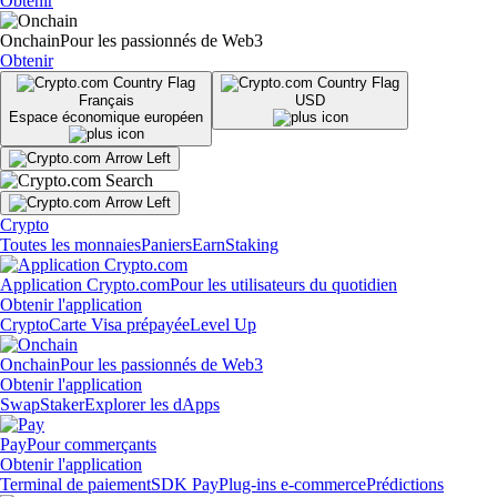
Obtenir
Onchain
Pour les passionnés de Web3
Obtenir
Français
USD
Espace économique européen
Crypto
Toutes les monnaies
Paniers
Earn
Staking
Application Crypto.com
Pour les utilisateurs du quotidien
Obtenir l'application
Crypto
Carte Visa prépayée
Level Up
Onchain
Pour les passionnés de Web3
Obtenir l'application
Swap
Staker
Explorer les dApps
Pay
Pour commerçants
Obtenir l'application
Terminal de paiement
SDK Pay
Plug-ins e-commerce
Prédictions