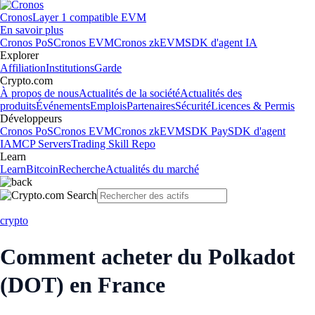
Cronos
Layer 1 compatible EVM
En savoir plus
Cronos PoS
Cronos EVM
Cronos zkEVM
SDK d'agent IA
Explorer
Affiliation
Institutions
Garde
Crypto.com
À propos de nous
Actualités de la société
Actualités des
produits
Événements
Emplois
Partenaires
Sécurité
Licences & Permis
Développeurs
Cronos PoS
Cronos EVM
Cronos zkEVM
SDK Pay
SDK d'agent
IA
MCP Servers
Trading Skill Repo
Learn
Learn
Bitcoin
Recherche
Actualités du marché
crypto
Comment acheter du Polkadot
(DOT) en France