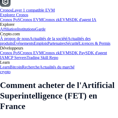
Cronos
Layer 1 compatible EVM
Explorez Cronos
Cronos PoS
Cronos EVM
Cronos zkEVM
SDK d'agent IA
Explorer
Affiliation
Institutions
Garde
Crypto.com
À propos de nous
Actualités de la société
Actualités des
produits
Événements
Emplois
Partenaires
Sécurité
Licences & Permis
Développeurs
Cronos PoS
Cronos EVM
Cronos zkEVM
SDK Pay
SDK d'agent
IA
MCP Servers
Trading Skill Repo
Learn
Learn
Bitcoin
Recherche
Actualités du marché
crypto
Comment acheter de l'Artificial
Superintelligence (FET) en
France