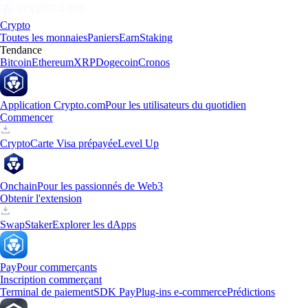
Crypto
Toutes les monnaies
Paniers
Earn
Staking
Tendance
Bitcoin
Ethereum
XRP
Dogecoin
Cronos
Application Crypto.com
Pour les utilisateurs du quotidien
Commencer
Crypto
Carte Visa prépayée
Level Up
Onchain
Pour les passionnés de Web3
Obtenir l'extension
Swap
Staker
Explorer les dApps
Pay
Pour commerçants
Inscription commerçant
Terminal de paiement
SDK Pay
Plug-ins e-commerce
Prédictions