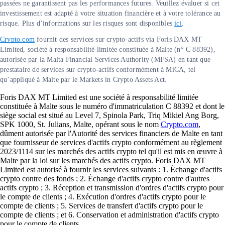
passées ne garantissent pas les performances futures. Veuillez évaluer si cet
investissement est adapté à votre situation financière et à votre tolérance au
risque. Plus d’informations sur les risques sont disponibles
ici
.
Crypto.com
fournit des services sur crypto-actifs via Foris DAX MT
Limited, société à responsabilité limitée constituée à Malte (n° C 88392),
autorisée par la Malta Financial Services Authority (MFSA) en tant que
prestataire de services sur crypto-actifs conformément à MiCA, tel
qu’appliqué à Malte par le Markets in Crypto Assets Act.
Foris DAX MT Limited est une société à responsabilité limitée
constituée à Malte sous le numéro d'immatriculation C 88392 et dont le
siège social est situé au Level 7, Spinola Park, Triq Mikiel Ang Borg,
SPK 1000, St. Julians, Malte, opérant sous le nom
Crypto.com
,
dûment autorisée par l'Autorité des services financiers de Malte en tant
que fournisseur de services d'actifs crypto conformément au règlement
2023/1114 sur les marchés des actifs crypto tel qu'il est mis en œuvre à
Malte par la loi sur les marchés des actifs crypto. Foris DAX MT
Limited est autorisé à fournir les services suivants : 1. Échange d'actifs
crypto contre des fonds ; 2. Échange d'actifs crypto contre d'autres
actifs crypto ; 3. Réception et transmission d'ordres d'actifs crypto pour
le compte de clients ; 4. Exécution d'ordres d'actifs crypto pour le
compte de clients ; 5. Services de transfert d'actifs crypto pour le
compte de clients ; et 6. Conservation et administration d'actifs crypto
pour le compte de clients.