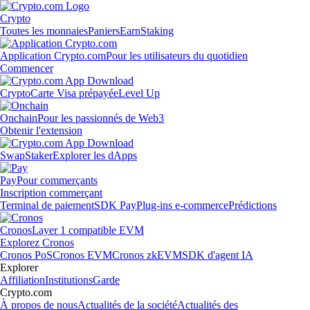
Crypto
Toutes les monnaies
Paniers
Earn
Staking
Application Crypto.com
Pour les utilisateurs du quotidien
Commencer
Crypto
Carte Visa prépayée
Level Up
Onchain
Pour les passionnés de Web3
Obtenir l'extension
Swap
Staker
Explorer les dApps
Pay
Pour commerçants
Inscription commerçant
Terminal de paiement
SDK Pay
Plug-ins e-commerce
Prédictions
Cronos
Layer 1 compatible EVM
Explorez Cronos
Cronos PoS
Cronos EVM
Cronos zkEVM
SDK d'agent IA
Explorer
Affiliation
Institutions
Garde
Crypto.com
À propos de nous
Actualités de la société
Actualités des