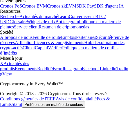
Développeurs
Cronos PoS
Cronos EVM
Cronos zkEVM
SDK Pay
SDK d'agent IA
Ressources
Recherche
Actualités du marché
Learn
Convertisseur BTC/
USD
Glossaire
Widgets de prix
Bot telegram
Politique en matière de
plaintes
Service client
Resumen de criptomonedas
Société
À propos de nous
Feuille de route
Emplois
Partenaires
Sécurité
Preuve de
réserves
Affiliation
Licences & enregistrements
Hub d'exploration des
crypto-actifs
Climat
Capital
Vérifier
Politique en matière de conflits
d’intérêts
Mises à jour
X
Actualités des
produits
Événements
Reddit
Discord
Instagram
Facebook
Linkedin
Tradin
gView
Cryptocurrency in Every Wallet™
Copyright © 2018 - 2026 Crypto.com. Tous droits réservés.
Conditions générales de l'EEE
Avis de confidentialité
Fees &
Limits
Statut
Préférences en matière de cookies