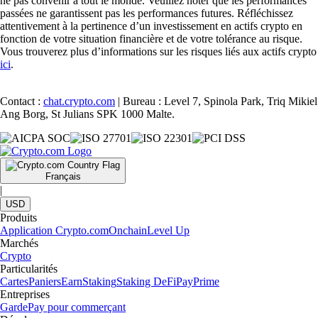
ne pas convenir à tout le monde. Veuillez noter que les performances
passées ne garantissent pas les performances futures. Réfléchissez
attentivement à la pertinence d’un investissement en actifs crypto en
fonction de votre situation financière et de votre tolérance au risque.
Vous trouverez plus d’informations sur les risques liés aux actifs crypto
ici
.
Contact :
chat.crypto.com
| Bureau : Level 7, Spinola Park, Triq Mikiel
Ang Borg, St Julians SPK 1000 Malte.
Français
|
USD
Produits
Application Crypto.com
Onchain
Level Up
Marchés
Crypto
Particularités
Cartes
Paniers
Earn
Staking
Staking DeFi
Pay
Prime
Entreprises
Garde
Pay pour commerçant