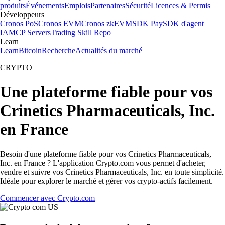
produits
Événements
Emplois
Partenaires
Sécurité
Licences & Permis
Développeurs
Cronos PoS
Cronos EVM
Cronos zkEVM
SDK Pay
SDK d'agent
IA
MCP Servers
Trading Skill Repo
Learn
Learn
Bitcoin
Recherche
Actualités du marché
CRYPTO
Une plateforme fiable pour vos
Crinetics Pharmaceuticals, Inc.
en France
Besoin d'une plateforme fiable pour vos Crinetics Pharmaceuticals,
Inc. en France ? L'application Crypto.com vous permet d'acheter,
vendre et suivre vos Crinetics Pharmaceuticals, Inc. en toute simplicité.
Idéale pour explorer le marché et gérer vos crypto-actifs facilement.
Commencer avec Crypto.com