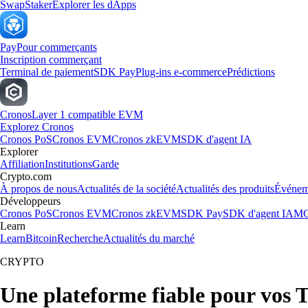
Swap
Staker
Explorer les dApps
Pay
Pour commerçants
Inscription commerçant
Terminal de paiement
SDK Pay
Plug-ins e-commerce
Prédictions
Cronos
Layer 1 compatible EVM
Explorez Cronos
Cronos PoS
Cronos EVM
Cronos zkEVM
SDK d'agent IA
Explorer
Affiliation
Institutions
Garde
Crypto.com
À propos de nous
Actualités de la société
Actualités des produits
Événem
Développeurs
Cronos PoS
Cronos EVM
Cronos zkEVM
SDK Pay
SDK d'agent IA
MC
Learn
Learn
Bitcoin
Recherche
Actualités du marché
CRYPTO
Une plateforme fiable pour vos 