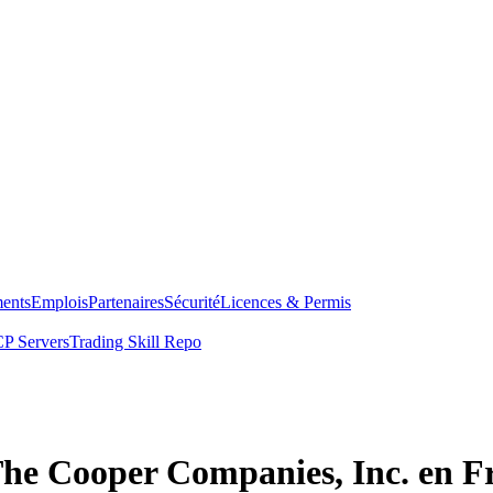
ents
Emplois
Partenaires
Sécurité
Licences & Permis
P Servers
Trading Skill Repo
The Cooper Companies, Inc. en F