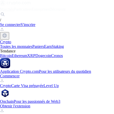
Marchés
Particuliers
Entreprises
Découvrir
/
Se connecter
S'inscrire
Crypto
Toutes les monnaies
Paniers
Earn
Staking
Tendance
Bitcoin
Ethereum
XRP
Dogecoin
Cronos
Application Crypto.com
Pour les utilisateurs du quotidien
Commencer
Crypto
Carte Visa prépayée
Level Up
Onchain
Pour les passionnés de Web3
Obtenir l'extension