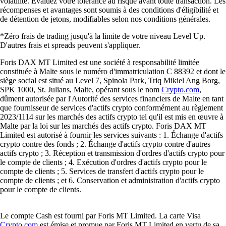
volatilité. Évaluez votre tolérance au risque avant toute transaction. Les
récompenses et avantages sont soumis à des conditions d'éligibilité et
de détention de jetons, modifiables selon nos conditions générales.
*Zéro frais de trading jusqu'à la limite de votre niveau Level Up.
D'autres frais et spreads peuvent s'appliquer.
Foris DAX MT Limited est une société à responsabilité limitée
constituée à Malte sous le numéro d'immatriculation C 88392 et dont le
siège social est situé au Level 7, Spinola Park, Triq Mikiel Ang Borg,
SPK 1000, St. Julians, Malte, opérant sous le nom
Crypto.com
,
dûment autorisée par l'Autorité des services financiers de Malte en tant
que fournisseur de services d'actifs crypto conformément au règlement
2023/1114 sur les marchés des actifs crypto tel qu'il est mis en œuvre à
Malte par la loi sur les marchés des actifs crypto. Foris DAX MT
Limited est autorisé à fournir les services suivants : 1. Échange d'actifs
crypto contre des fonds ; 2. Échange d'actifs crypto contre d'autres
actifs crypto ; 3. Réception et transmission d'ordres d'actifs crypto pour
le compte de clients ; 4. Exécution d'ordres d'actifs crypto pour le
compte de clients ; 5. Services de transfert d'actifs crypto pour le
compte de clients ; et 6. Conservation et administration d'actifs crypto
pour le compte de clients.
Le compte Cash est fourni par Foris MT Limited. La carte Visa
Crypto.com
est émise et promue par Foris MT Limited en vertu de sa