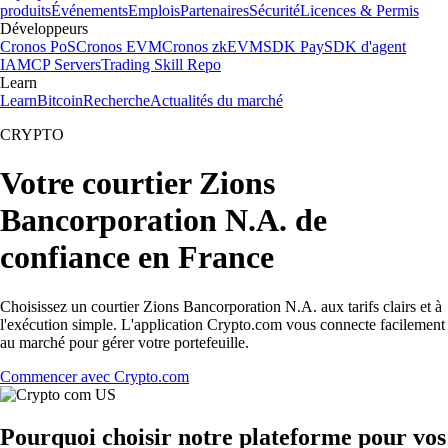
produits
Événements
Emplois
Partenaires
Sécurité
Licences & Permis
Développeurs
Cronos PoS
Cronos EVM
Cronos zkEVM
SDK Pay
SDK d'agent
IA
MCP Servers
Trading Skill Repo
Learn
Learn
Bitcoin
Recherche
Actualités du marché
CRYPTO
Votre courtier Zions
Bancorporation N.A. de
confiance en France
Choisissez un courtier Zions Bancorporation N.A. aux tarifs clairs et à
l'exécution simple. L'application Crypto.com vous connecte facilement
au marché pour gérer votre portefeuille.
Commencer avec Crypto.com
Pourquoi choisir notre plateforme pour vos