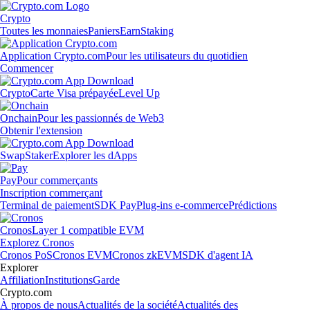
Crypto
Toutes les monnaies
Paniers
Earn
Staking
Application Crypto.com
Pour les utilisateurs du quotidien
Commencer
Crypto
Carte Visa prépayée
Level Up
Onchain
Pour les passionnés de Web3
Obtenir l'extension
Swap
Staker
Explorer les dApps
Pay
Pour commerçants
Inscription commerçant
Terminal de paiement
SDK Pay
Plug-ins e-commerce
Prédictions
Cronos
Layer 1 compatible EVM
Explorez Cronos
Cronos PoS
Cronos EVM
Cronos zkEVM
SDK d'agent IA
Explorer
Affiliation
Institutions
Garde
Crypto.com
À propos de nous
Actualités de la société
Actualités des