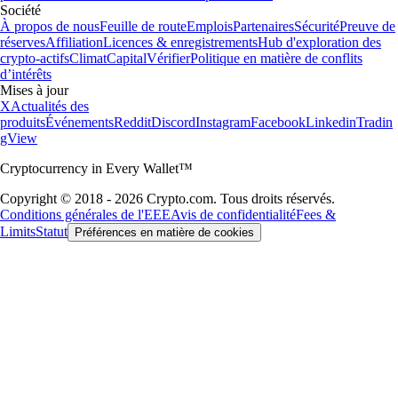
Société
À propos de nous
Feuille de route
Emplois
Partenaires
Sécurité
Preuve de
réserves
Affiliation
Licences & enregistrements
Hub d'exploration des
crypto-actifs
Climat
Capital
Vérifier
Politique en matière de conflits
d’intérêts
Mises à jour
X
Actualités des
produits
Événements
Reddit
Discord
Instagram
Facebook
Linkedin
Tradin
gView
Cryptocurrency in Every Wallet™
Copyright © 2018 - 2026 Crypto.com. Tous droits réservés.
Conditions générales de l'EEE
Avis de confidentialité
Fees &
Limits
Statut
Préférences en matière de cookies