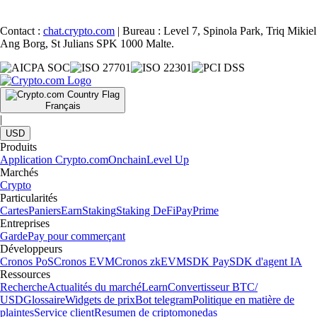
Contact :
chat.crypto.com
| Bureau : Level 7, Spinola Park, Triq Mikiel
Ang Borg, St Julians SPK 1000 Malte.
Français
|
USD
Produits
Application Crypto.com
Onchain
Level Up
Marchés
Crypto
Particularités
Cartes
Paniers
Earn
Staking
Staking DeFi
Pay
Prime
Entreprises
Garde
Pay pour commerçant
Développeurs
Cronos PoS
Cronos EVM
Cronos zkEVM
SDK Pay
SDK d'agent IA
Ressources
Recherche
Actualités du marché
Learn
Convertisseur BTC/
USD
Glossaire
Widgets de prix
Bot telegram
Politique en matière de
plaintes
Service client
Resumen de criptomonedas