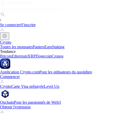
Marchés
Particuliers
Entreprises
Découvrir
/
Se connecter
S'inscrire
Crypto
Toutes les monnaies
Paniers
Earn
Staking
Tendance
Bitcoin
Ethereum
XRP
Dogecoin
Cronos
Application Crypto.com
Pour les utilisateurs du quotidien
Commencer
Crypto
Carte Visa prépayée
Level Up
Onchain
Pour les passionnés de Web3
Obtenir l'extension