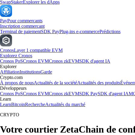
Swap
Staker
Explorer les dApps
Pay
Pour commerçants
Inscription commerçant
Terminal de paiement
SDK Pay
Plug-ins e-commerce
Prédictions
Cronos
Layer 1 compatible EVM
Explorez Cronos
Cronos PoS
Cronos EVM
Cronos zkEVM
SDK d'agent IA
Explorer
Affiliation
Institutions
Garde
Crypto.com
À propos de nous
Actualités de la société
Actualités des produits
Événem
Développeurs
Cronos PoS
Cronos EVM
Cronos zkEVM
SDK Pay
SDK d'agent IA
MC
Learn
Learn
Bitcoin
Recherche
Actualités du marché
CRYPTO
Votre courtier ZetaChain de con