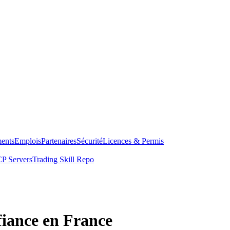
ents
Emplois
Partenaires
Sécurité
Licences & Permis
P Servers
Trading Skill Repo
fiance en France