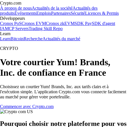
Crypto.com
À propos de nous
Actualités de la société
Actualités des
produits
Événements
Emplois
Partenaires
Sécurité
Licences & Permis
Développeurs
Cronos PoS
Cronos EVM
Cronos zkEVM
SDK Pay
SDK d'agent
IA
MCP Servers
Trading Skill Repo
Learn
Learn
Bitcoin
Recherche
Actualités du marché
CRYPTO
Votre courtier Yum! Brands,
Inc. de confiance en France
Choisissez un courtier Yum! Brands, Inc. aux tarifs clairs et à
l'exécution simple. L'application Crypto.com vous connecte facilement
au marché pour gérer votre portefeuille.
Commencer avec Crypto.com
Pourquoi choisir notre plateforme pour vos