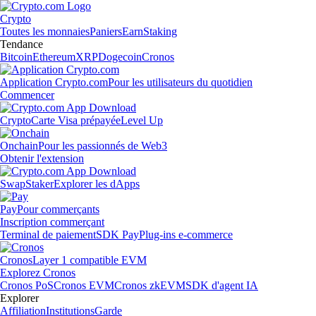
Crypto
Toutes les monnaies
Paniers
Earn
Staking
Tendance
Bitcoin
Ethereum
XRP
Dogecoin
Cronos
Application Crypto.com
Pour les utilisateurs du quotidien
Commencer
Crypto
Carte Visa prépayée
Level Up
Onchain
Pour les passionnés de Web3
Obtenir l'extension
Swap
Staker
Explorer les dApps
Pay
Pour commerçants
Inscription commerçant
Terminal de paiement
SDK Pay
Plug-ins e-commerce
Cronos
Layer 1 compatible EVM
Explorez Cronos
Cronos PoS
Cronos EVM
Cronos zkEVM
SDK d'agent IA
Explorer
Affiliation
Institutions
Garde