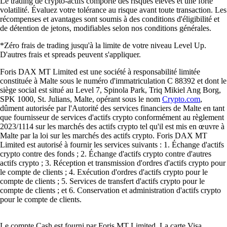
Le trading de crypto-actifs comporte des risques élevés et une forte
volatilité. Évaluez votre tolérance au risque avant toute transaction. Les
récompenses et avantages sont soumis à des conditions d'éligibilité et
de détention de jetons, modifiables selon nos conditions générales.
*Zéro frais de trading jusqu'à la limite de votre niveau Level Up.
D'autres frais et spreads peuvent s'appliquer.
Foris DAX MT Limited est une société à responsabilité limitée
constituée à Malte sous le numéro d'immatriculation C 88392 et dont le
siège social est situé au Level 7, Spinola Park, Triq Mikiel Ang Borg,
SPK 1000, St. Julians, Malte, opérant sous le nom
Crypto.com
,
dûment autorisée par l'Autorité des services financiers de Malte en tant
que fournisseur de services d'actifs crypto conformément au règlement
2023/1114 sur les marchés des actifs crypto tel qu'il est mis en œuvre à
Malte par la loi sur les marchés des actifs crypto. Foris DAX MT
Limited est autorisé à fournir les services suivants : 1. Échange d'actifs
crypto contre des fonds ; 2. Échange d'actifs crypto contre d'autres
actifs crypto ; 3. Réception et transmission d'ordres d'actifs crypto pour
le compte de clients ; 4. Exécution d'ordres d'actifs crypto pour le
compte de clients ; 5. Services de transfert d'actifs crypto pour le
compte de clients ; et 6. Conservation et administration d'actifs crypto
pour le compte de clients.
Le compte Cash est fourni par Foris MT Limited. La carte Visa