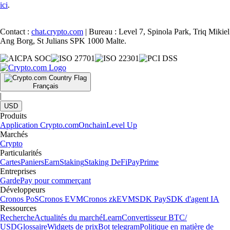
ici
.
Contact :
chat.crypto.com
| Bureau : Level 7, Spinola Park, Triq Mikiel
Ang Borg, St Julians SPK 1000 Malte.
Français
|
USD
Produits
Application Crypto.com
Onchain
Level Up
Marchés
Crypto
Particularités
Cartes
Paniers
Earn
Staking
Staking DeFi
Pay
Prime
Entreprises
Garde
Pay pour commerçant
Développeurs
Cronos PoS
Cronos EVM
Cronos zkEVM
SDK Pay
SDK d'agent IA
Ressources
Recherche
Actualités du marché
Learn
Convertisseur BTC/
USD
Glossaire
Widgets de prix
Bot telegram
Politique en matière de