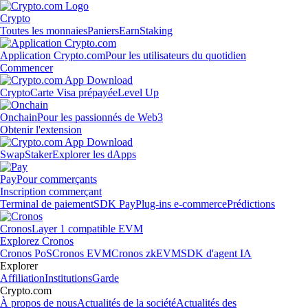
Crypto
Toutes les monnaies
Paniers
Earn
Staking
Application Crypto.com
Pour les utilisateurs du quotidien
Commencer
Crypto
Carte Visa prépayée
Level Up
Onchain
Pour les passionnés de Web3
Obtenir l'extension
Swap
Staker
Explorer les dApps
Pay
Pour commerçants
Inscription commerçant
Terminal de paiement
SDK Pay
Plug-ins e-commerce
Prédictions
Cronos
Layer 1 compatible EVM
Explorez Cronos
Cronos PoS
Cronos EVM
Cronos zkEVM
SDK d'agent IA
Explorer
Affiliation
Institutions
Garde
Crypto.com
À propos de nous
Actualités de la société
Actualités des