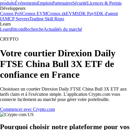
produits
Événements
Emplois
Partenaires
Sécurité
Licences & Permis
Développeurs
Cronos PoS
Cronos EVM
Cronos zkEVM
SDK Pay
SDK d'agent
IA
MCP Servers
Trading Skill Repo
Learn
Learn
Bitcoin
Recherche
Actualités du marché
CRYPTO
Votre courtier Direxion Daily
FTSE China Bull 3X ETF de
confiance en France
Choisissez un courtier Direxion Daily FTSE China Bull 3X ETF aux
tarifs clairs et à l'exécution simple. L'application Crypto.com vous
connecte facilement au marché pour gérer votre portefeuille.
Commencer avec Crypto.com
Pourquoi choisir notre plateforme pour vos