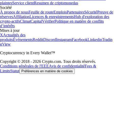
plaintes
Service client
Resumen de criptomonedas
Société
À propos de nous
Feuille de route
Emplois
Partenaires
Sécurité
Preuve de
réserves
Affiliation
Licences & enregistrements
Hub d'exploration des
crypto-actifs
Climat
Capital
Vérifier
Politique en matière de conflits
d’intérêts
Mises à jour
X
Actualités des
produits
Événements
Reddit
Discord
Instagram
Facebook
Linkedin
Tradin
gView
Cryptocurrency in Every Wallet™
Copyright © 2018 - 2026 Crypto.com. Tous droits réservés.
Conditions générales de l'EEE
Avis de confidentialité
Fees &
Limits
Statut
Préférences en matière de cookies