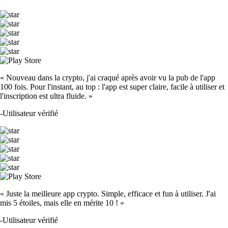
CRO
$
0.046594
-0.38
%
ADA
$
0.178337
+
8.01
%
TRUMP
$
1.28
+
0.53
%
SOL
$
63.55
-1.02
%
DOGE
$
0.060006
-1.03
%