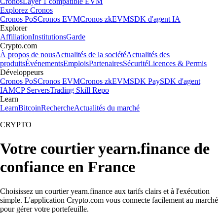
Cronos
Layer 1 compatible EVM
Explorez Cronos
Cronos PoS
Cronos EVM
Cronos zkEVM
SDK d'agent IA
Explorer
Affiliation
Institutions
Garde
Crypto.com
À propos de nous
Actualités de la société
Actualités des
produits
Événements
Emplois
Partenaires
Sécurité
Licences & Permis
Développeurs
Cronos PoS
Cronos EVM
Cronos zkEVM
SDK Pay
SDK d'agent
IA
MCP Servers
Trading Skill Repo
Learn
Learn
Bitcoin
Recherche
Actualités du marché
CRYPTO
Votre courtier yearn.finance de
confiance en France
Choisissez un courtier yearn.finance aux tarifs clairs et à l'exécution
simple. L'application Crypto.com vous connecte facilement au marché
pour gérer votre portefeuille.