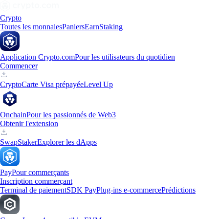
Crypto
Toutes les monnaies
Paniers
Earn
Staking
Application Crypto.com
Pour les utilisateurs du quotidien
Commencer
Crypto
Carte Visa prépayée
Level Up
Onchain
Pour les passionnés de Web3
Obtenir l'extension
Swap
Staker
Explorer les dApps
Pay
Pour commerçants
Inscription commerçant
Terminal de paiement
SDK Pay
Plug-ins e-commerce
Prédictions