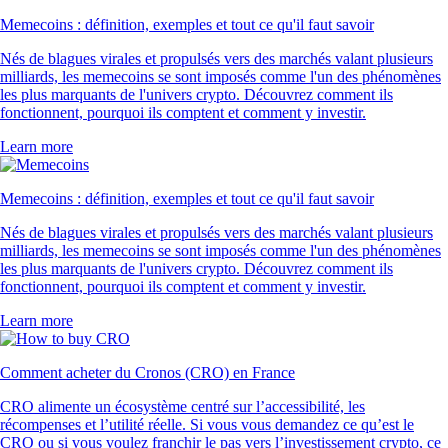
XLM
$
0.140991
-2.47
%
PEPE
$
0.000002
-2.08
%
POL
$
0.06497
+
0.46
%
SUSHI
$
0.144414
+
7.79
%
Ce que disent nos clients