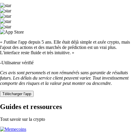
SHIB
$
0.000004
-4.74
%
USDT
$
0.865575
-0.00
%
LTC
$
39.55
+
1.04
%
UNI
$
3.51
-2.10
%