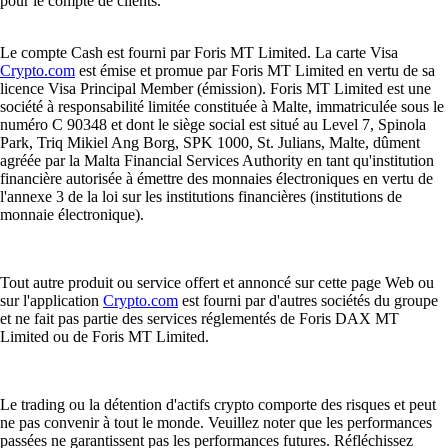
Nés de blagues virales et propulsés vers des marchés valant plusieurs
milliards, les memecoins se sont imposés comme l'un des phénomènes
les plus marquants de l'univers crypto. Découvrez comment ils
fonctionnent, pourquoi ils comptent et comment y investir.
Learn more
Comment acheter du Cronos (CRO) en France
CRO alimente un écosystème centré sur l’accessibilité, les
récompenses et l’utilité réelle. Si vous vous demandez ce qu’est le
CRO ou si vous voulez franchir le pas vers l’investissement crypto, ce
guide vous explique comment acheter du CRO depuis la France.
Learn more
Comment acheter du Cronos (CRO) en France
CRO alimente un écosystème centré sur l’accessibilité, les
récompenses et l’utilité réelle. Si vous vous demandez ce qu’est le
CRO ou si vous voulez franchir le pas vers l’investissement crypto, ce
guide vous explique comment acheter du CRO depuis la France.