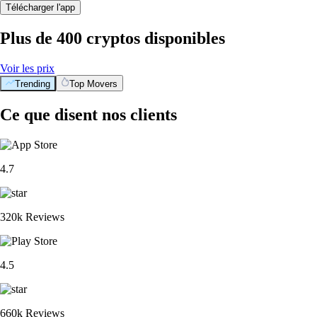
Télécharger l'app
Plus de 400 cryptos disponibles
Voir les prix
Trending
Top Movers
BTC
$
56,027.06
+
0.24
%
ETH
$
1,657.97
+
1.23
%
XRP
$
0.905777
-2.00
%