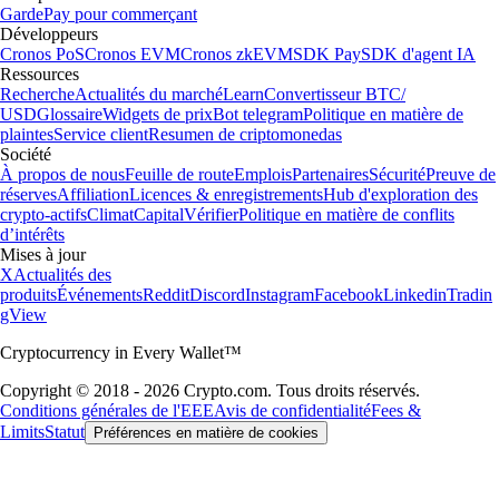
Fondation
2016
Pays
90
Utilisateurs
150 M
Informations importantes
Ce contenu informatif ne constitue pas un conseil en investissement.
Le trading de crypto-actifs comporte des risques élevés et une forte
volatilité. Évaluez votre tolérance au risque avant toute transaction. Les
récompenses et avantages sont soumis à des conditions d'éligibilité et
de détention de jetons, modifiables selon nos conditions générales.
*Zéro frais de trading jusqu'à la limite de votre niveau Level Up.
D'autres frais et spreads peuvent s'appliquer.
Foris DAX MT Limited est une société à responsabilité limitée
constituée à Malte sous le numéro d'immatriculation C 88392 et dont le