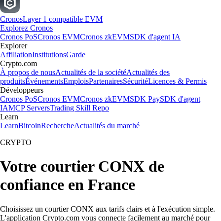
Cronos
Layer 1 compatible EVM
Explorez Cronos
Cronos PoS
Cronos EVM
Cronos zkEVM
SDK d'agent IA
Explorer
Affiliation
Institutions
Garde
Crypto.com
À propos de nous
Actualités de la société
Actualités des
produits
Événements
Emplois
Partenaires
Sécurité
Licences & Permis
Développeurs
Cronos PoS
Cronos EVM
Cronos zkEVM
SDK Pay
SDK d'agent
IA
MCP Servers
Trading Skill Repo
Learn
Learn
Bitcoin
Recherche
Actualités du marché
CRYPTO
Votre courtier CONX de
confiance en France
Choisissez un courtier CONX aux tarifs clairs et à l'exécution simple.
L'application Crypto.com vous connecte facilement au marché pour