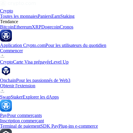
Crypto
Toutes les monnaies
Paniers
Earn
Staking
Tendance
Bitcoin
Ethereum
XRP
Dogecoin
Cronos
Application Crypto.com
Pour les utilisateurs du quotidien
Commencer
Crypto
Carte Visa prépayée
Level Up
Onchain
Pour les passionnés de Web3
Obtenir l'extension
Swap
Staker
Explorer les dApps
Pay
Pour commerçants
Inscription commerçant
Terminal de paiement
SDK Pay
Plug-ins e-commerce