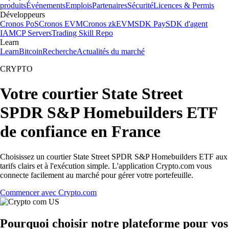
produits
Événements
Emplois
Partenaires
Sécurité
Licences & Permis
Développeurs
Cronos PoS
Cronos EVM
Cronos zkEVM
SDK Pay
SDK d'agent
IA
MCP Servers
Trading Skill Repo
Learn
Learn
Bitcoin
Recherche
Actualités du marché
CRYPTO
Votre courtier State Street
SPDR S&P Homebuilders ETF
de confiance en France
Choisissez un courtier State Street SPDR S&P Homebuilders ETF aux
tarifs clairs et à l'exécution simple. L'application Crypto.com vous
connecte facilement au marché pour gérer votre portefeuille.
Commencer avec Crypto.com
Pourquoi choisir notre plateforme pour vos