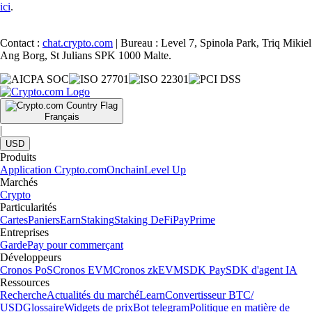
ici
.
Contact :
chat.crypto.com
| Bureau : Level 7, Spinola Park, Triq Mikiel
Ang Borg, St Julians SPK 1000 Malte.
Français
|
USD
Produits
Application Crypto.com
Onchain
Level Up
Marchés
Crypto
Particularités
Cartes
Paniers
Earn
Staking
Staking DeFi
Pay
Prime
Entreprises
Garde
Pay pour commerçant
Développeurs
Cronos PoS
Cronos EVM
Cronos zkEVM
SDK Pay
SDK d'agent IA
Ressources
Recherche
Actualités du marché
Learn
Convertisseur BTC/
USD
Glossaire
Widgets de prix
Bot telegram
Politique en matière de