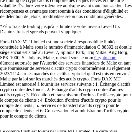
Le trading de crypto-actifs comporte des risques élevés et une forte
volatilité. Évaluez votre tolérance au risque avant toute transaction. Les
récompenses et avantages sont soumis à des conditions d'éligibilité et
de détention de jetons, modifiables selon nos conditions générales.
*Zéro frais de trading jusqu'à la limite de votre niveau Level Up.
D'autres frais et spreads peuvent s'appliquer.
Foris DAX MT Limited est une société à responsabilité limitée
constituée à Malte sous le numéro d'immatriculation C 88392 et dont le
siège social est situé au Level 7, Spinola Park, Triq Mikiel Ang Borg,
SPK 1000, St. Julians, Malte, opérant sous le nom
Crypto.com
,
dûment autorisée par l'Autorité des services financiers de Malte en tant
que fournisseur de services d'actifs crypto conformément au règlement
2023/1114 sur les marchés des actifs crypto tel qu'il est mis en œuvre à
Malte par la loi sur les marchés des actifs crypto. Foris DAX MT
Limited est autorisé à fournir les services suivants : 1. Échange d'actifs
crypto contre des fonds ; 2. Échange d'actifs crypto contre d'autres
actifs crypto ; 3. Réception et transmission d'ordres d'actifs crypto pour
le compte de clients ; 4. Exécution d'ordres d'actifs crypto pour le
compte de clients ; 5. Services de transfert d'actifs crypto pour le
compte de clients ; et 6. Conservation et administration d'actifs crypto
pour le compte de clients.
Le compte Cash est fourni par Foris MT Limited. La carte Visa