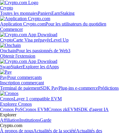
Crypto
Toutes les monnaies
Paniers
Earn
Staking
Application Crypto.com
Pour les utilisateurs du quotidien
Commencer
Crypto
Carte Visa prépayée
Level Up
Onchain
Pour les passionnés de Web3
Obtenir l'extension
Swap
Staker
Explorer les dApps
Pay
Pour commerçants
Inscription commerçant
Terminal de paiement
SDK Pay
Plug-ins e-commerce
Prédictions
Cronos
Layer 1 compatible EVM
Explorez Cronos
Cronos PoS
Cronos EVM
Cronos zkEVM
SDK d'agent IA
Explorer
Affiliation
Institutions
Garde
Crypto.com
À propos de nous
Actualités de la société
Actualités des