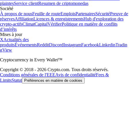
plaintes
Service client
Resumen de criptomonedas
Société
À propos de nous
Feuille de route
Emplois
Partenaires
Sécurité
Preuve de
réserves
Affiliation
Licences & enregistrements
Hub d'exploration des
crypto-actifs
Climat
Capital
Vérifier
Politique en matière de conflits
d’intérêts
Mises à jour
X
Actualités des
produits
Événements
Reddit
Discord
Instagram
Facebook
Linkedin
Tradin
gView
Cryptocurrency in Every Wallet™
Copyright © 2018 - 2026 Crypto.com. Tous droits réservés.
Conditions générales de l'EEE
Avis de confidentialité
Fees &
Limits
Statut
Préférences en matière de cookies