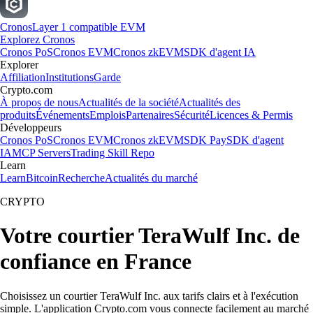
Cronos
Layer 1 compatible EVM
Explorez Cronos
Cronos PoS
Cronos EVM
Cronos zkEVM
SDK d'agent IA
Explorer
Affiliation
Institutions
Garde
Crypto.com
À propos de nous
Actualités de la société
Actualités des
produits
Événements
Emplois
Partenaires
Sécurité
Licences & Permis
Développeurs
Cronos PoS
Cronos EVM
Cronos zkEVM
SDK Pay
SDK d'agent
IA
MCP Servers
Trading Skill Repo
Learn
Learn
Bitcoin
Recherche
Actualités du marché
CRYPTO
Votre courtier TeraWulf Inc. de
confiance en France
Choisissez un courtier TeraWulf Inc. aux tarifs clairs et à l'exécution
simple. L'application Crypto.com vous connecte facilement au marché