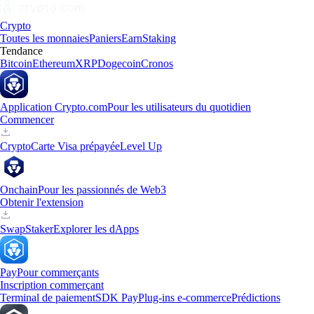
Crypto
Toutes les monnaies
Paniers
Earn
Staking
Tendance
Bitcoin
Ethereum
XRP
Dogecoin
Cronos
Application Crypto.com
Pour les utilisateurs du quotidien
Commencer
Crypto
Carte Visa prépayée
Level Up
Onchain
Pour les passionnés de Web3
Obtenir l'extension
Swap
Staker
Explorer les dApps
Pay
Pour commerçants
Inscription commerçant
Terminal de paiement
SDK Pay
Plug-ins e-commerce
Prédictions