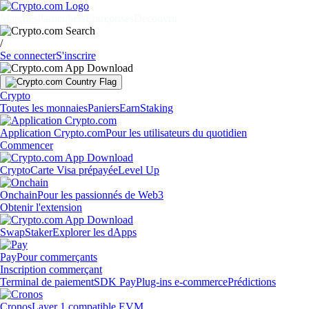
Marchés
Particuliers
Entreprises
Découvrir
/
Se connecter
S'inscrire
Crypto
Toutes les monnaies
Paniers
Earn
Staking
Application Crypto.com
Pour les utilisateurs du quotidien
Commencer
Crypto
Carte Visa prépayée
Level Up
Onchain
Pour les passionnés de Web3
Obtenir l'extension
Swap
Staker
Explorer les dApps
Pay
Pour commerçants
Inscription commerçant
Terminal de paiement
SDK Pay
Plug-ins e-commerce
Prédictions
Cronos
Layer 1 compatible EVM