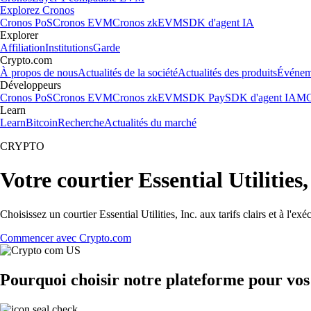
Explorez Cronos
Cronos PoS
Cronos EVM
Cronos zkEVM
SDK d'agent IA
Explorer
Affiliation
Institutions
Garde
Crypto.com
À propos de nous
Actualités de la société
Actualités des produits
Événem
Développeurs
Cronos PoS
Cronos EVM
Cronos zkEVM
SDK Pay
SDK d'agent IA
MC
Learn
Learn
Bitcoin
Recherche
Actualités du marché
CRYPTO
Votre courtier Essential Utilities
Choisissez un courtier Essential Utilities, Inc. aux tarifs clairs et à l
Commencer avec Crypto.com
Pourquoi choisir notre plateforme pour vos E