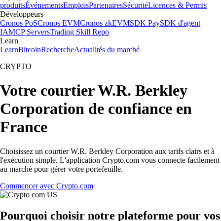
produits
Événements
Emplois
Partenaires
Sécurité
Licences & Permis
Développeurs
Cronos PoS
Cronos EVM
Cronos zkEVM
SDK Pay
SDK d'agent
IA
MCP Servers
Trading Skill Repo
Learn
Learn
Bitcoin
Recherche
Actualités du marché
CRYPTO
Votre courtier W.R. Berkley
Corporation de confiance en
France
Choisissez un courtier W.R. Berkley Corporation aux tarifs clairs et à
l'exécution simple. L'application Crypto.com vous connecte facilement
au marché pour gérer votre portefeuille.
Commencer avec Crypto.com
Pourquoi choisir notre plateforme pour vos