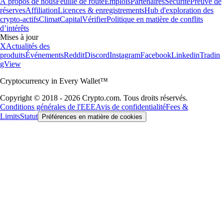
À propos de nous
Feuille de route
Emplois
Partenaires
Sécurité
Preuve de
réserves
Affiliation
Licences & enregistrements
Hub d'exploration des
crypto-actifs
Climat
Capital
Vérifier
Politique en matière de conflits
d’intérêts
Mises à jour
X
Actualités des
produits
Événements
Reddit
Discord
Instagram
Facebook
Linkedin
Tradin
gView
Cryptocurrency in Every Wallet™
Copyright © 2018 - 2026 Crypto.com. Tous droits réservés.
Conditions générales de l'EEE
Avis de confidentialité
Fees &
Limits
Statut
Préférences en matière de cookies