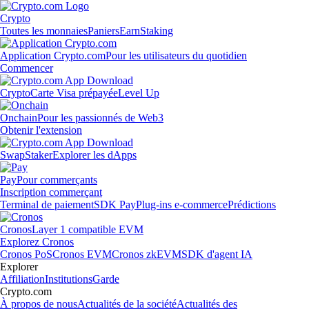
Crypto
Toutes les monnaies
Paniers
Earn
Staking
Application Crypto.com
Pour les utilisateurs du quotidien
Commencer
Crypto
Carte Visa prépayée
Level Up
Onchain
Pour les passionnés de Web3
Obtenir l'extension
Swap
Staker
Explorer les dApps
Pay
Pour commerçants
Inscription commerçant
Terminal de paiement
SDK Pay
Plug-ins e-commerce
Prédictions
Cronos
Layer 1 compatible EVM
Explorez Cronos
Cronos PoS
Cronos EVM
Cronos zkEVM
SDK d'agent IA
Explorer
Affiliation
Institutions
Garde
Crypto.com
À propos de nous
Actualités de la société
Actualités des