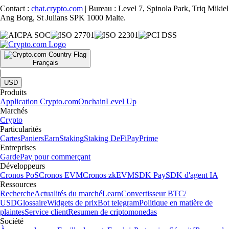
Contact :
chat.crypto.com
| Bureau : Level 7, Spinola Park, Triq Mikiel
Ang Borg, St Julians SPK 1000 Malte.
Français
|
USD
Produits
Application Crypto.com
Onchain
Level Up
Marchés
Crypto
Particularités
Cartes
Paniers
Earn
Staking
Staking DeFi
Pay
Prime
Entreprises
Garde
Pay pour commerçant
Développeurs
Cronos PoS
Cronos EVM
Cronos zkEVM
SDK Pay
SDK d'agent IA
Ressources
Recherche
Actualités du marché
Learn
Convertisseur BTC/
USD
Glossaire
Widgets de prix
Bot telegram
Politique en matière de
plaintes
Service client
Resumen de criptomonedas
Société