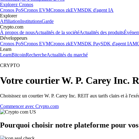
Explorez Cronos
Cronos PoS
Cronos EVM
Cronos zkEVM
SDK d'agent IA
Explorer
Affiliation
Institutions
Garde
Crypto.com
À propos de nous
Actualités de la société
Actualités des produits
Événem
Développeurs
Cronos PoS
Cronos EVM
Cronos zkEVM
SDK Pay
SDK d'agent IA
MC
Learn
Learn
Bitcoin
Recherche
Actualités du marché
CRYPTO
Votre courtier W. P. Carey Inc. 
Choisissez un courtier W. P. Carey Inc. REIT aux tarifs clairs et à l'e
Commencer avec Crypto.com
Pourquoi choisir notre plateforme pour vo