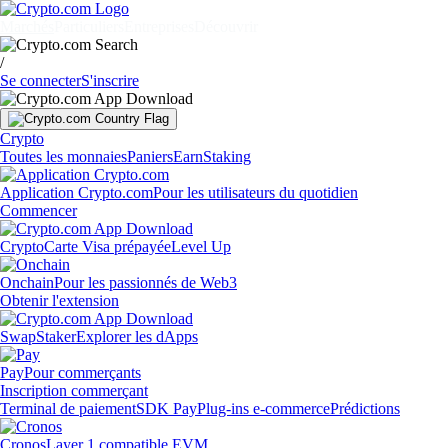
Marchés
Particuliers
Entreprises
Découvrir
/
Se connecter
S'inscrire
Crypto
Toutes les monnaies
Paniers
Earn
Staking
Application Crypto.com
Pour les utilisateurs du quotidien
Commencer
Crypto
Carte Visa prépayée
Level Up
Onchain
Pour les passionnés de Web3
Obtenir l'extension
Swap
Staker
Explorer les dApps
Pay
Pour commerçants
Inscription commerçant
Terminal de paiement
SDK Pay
Plug-ins e-commerce
Prédictions
Cronos
Layer 1 compatible EVM