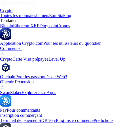
Crypto
Toutes les monnaies
Paniers
Earn
Staking
Tendance
Bitcoin
Ethereum
XRP
Dogecoin
Cronos
Application Crypto.com
Pour les utilisateurs du quotidien
Commencer
Crypto
Carte Visa prépayée
Level Up
Onchain
Pour les passionnés de Web3
Obtenir l'extension
Swap
Staker
Explorer les dApps
Pay
Pour commerçants
Inscription commerçant
Terminal de paiement
SDK Pay
Plug-ins e-commerce
Prédictions