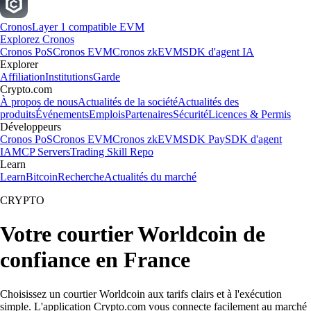
Cronos
Layer 1 compatible EVM
Explorez Cronos
Cronos PoS
Cronos EVM
Cronos zkEVM
SDK d'agent IA
Explorer
Affiliation
Institutions
Garde
Crypto.com
À propos de nous
Actualités de la société
Actualités des
produits
Événements
Emplois
Partenaires
Sécurité
Licences & Permis
Développeurs
Cronos PoS
Cronos EVM
Cronos zkEVM
SDK Pay
SDK d'agent
IA
MCP Servers
Trading Skill Repo
Learn
Learn
Bitcoin
Recherche
Actualités du marché
CRYPTO
Votre courtier Worldcoin de
confiance en France
Choisissez un courtier Worldcoin aux tarifs clairs et à l'exécution
simple. L'application Crypto.com vous connecte facilement au marché